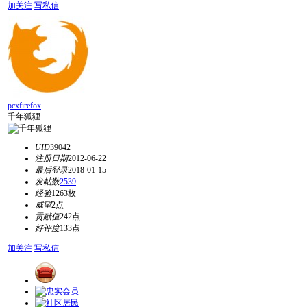
加关注
写私信
pcxfirefox
千年狐狸
UID
39042
注册日期
2012-06-22
最后登录
2018-01-15
发帖数
2539
经验
1263枚
威望
2点
贡献值
242点
好评度
133点
加关注
写私信