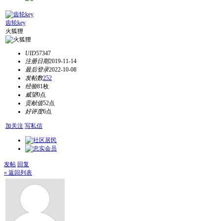
齿轮key
火狐狸
UID
57347
注册日期
2019-11-14
最后登录
2022-10-08
发帖数
252
经验
81枚
威望
0点
贡献值
52点
好评度
6点
加关注
写私信
发帖
回复
« 返回列表