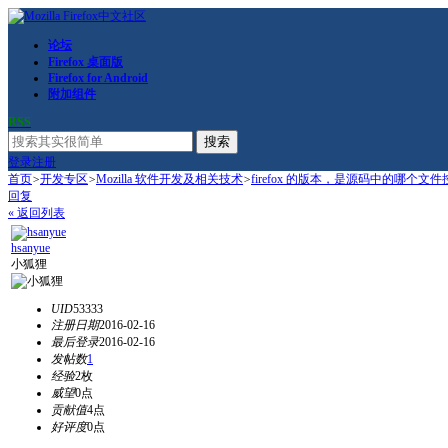
论坛
Firefox 桌面版
Firefox for Android
附加组件
RSS
搜索
登录
注册
首页
>
开发专区
>
Mozilla 软件开发及相关技术
>
firefox 的版本，是源码中的哪个文
回复
« 返回列表
hsanyue
小狐狸
UID
53333
注册日期
2016-02-16
最后登录
2016-02-16
发帖数
1
经验
2枚
威望
0点
贡献值
4点
好评度
0点