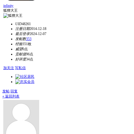
infinity
狐狸大王
UID
48261
注册日期
2014-12-18
最后登录
2024-12-07
发帖数
353
经验
351枚
威望
0点
贡献值
96点
好评度
34点
加关注
写私信
发帖
回复
« 返回列表