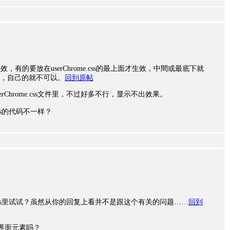
h生效，有的要放在userChrome.css的最上面才生效，中間或最底下就
，自己的就不可以。
回到原帖
serChrome.css文件里，不过好多不行，显示不出效果。
.css的代码不一样？
ent.css里试试？虽然从你的回复上看并不是跟这个有关的问题……
回到
页这些界面元素吗？