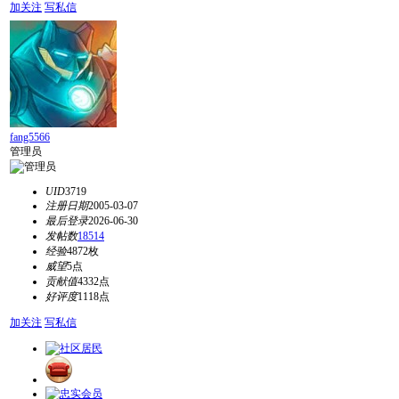
加关注
写私信
fang5566
管理员
UID
3719
注册日期
2005-03-07
最后登录
2026-06-30
发帖数
18514
经验
4872枚
威望
5点
贡献值
4332点
好评度
1118点
加关注
写私信