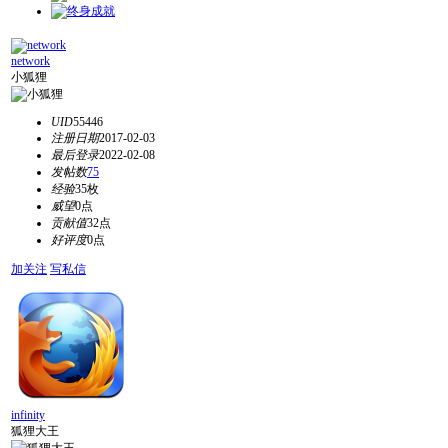
network
小狐狸
UID
55446
注册日期
2017-02-03
最后登录
2022-02-08
发帖数
75
经验
35枚
威望
0点
贡献值
32点
好评度
0点
加关注
写私信
infinity
狐狸大王