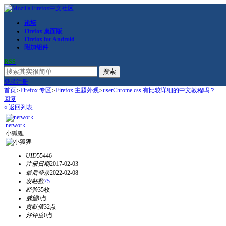
论坛
Firefox 桌面版
Firefox for Android
附加组件
RSS
搜索
登录
注册
首页
>
Firefox 专区
>
Firefox 主题外观
>
userChrome.css 有比较详细的中文教程吗？
回复
« 返回列表
network
小狐狸
UID
55446
注册日期
2017-02-03
最后登录
2022-02-08
发帖数
75
经验
35枚
威望
0点
贡献值
32点
好评度
0点