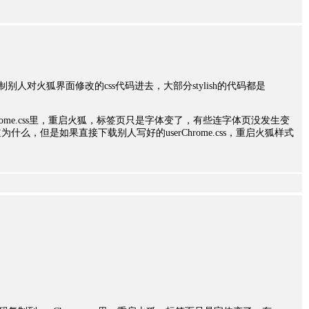
别人对火狐界面修改的css代码进去，大部分stylish的代码都是
rChrome.css里，重启火狐，标签页只是字体变了，有些连字体页没发生变
么，但是如果直接下载别人写好的userChrome.css，重启火狐样式