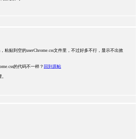
代码，粘贴到空的userChrome.css文件里，不过好多不行，显示不出效
hrome.css的代码不一样？
回到原帖
件裡。