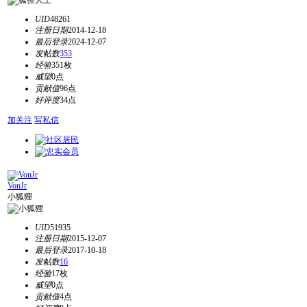
UID
48261
注册日期
2014-12-18
最后登录
2024-12-07
发帖数
353
经验
351枚
威望
0点
贡献值
96点
好评度
34点
加关注
写私信
VonJr
小狐狸
UID
51935
注册日期
2015-12-07
最后登录
2017-10-18
发帖数
16
经验
17枚
威望
0点
贡献值
4点