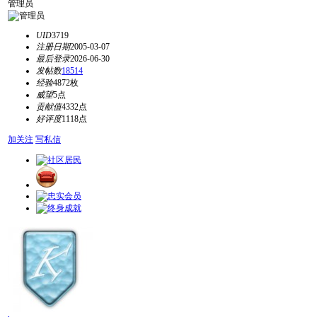
管理员
UID
3719
注册日期
2005-03-07
最后登录
2026-06-30
发帖数
18514
经验
4872枚
威望
5点
贡献值
4332点
好评度
1118点
加关注
写私信