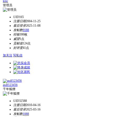
kmc
管理员
UID
165
注册日期
2004-11-25
最后登录
2025-11-08
发帖数
9188
经验
399枚
威望
1点
贡献值
124点
好评度
41点
加关注
写私信
asdf123456
千年狐狸
UID
32588
注册日期
2010-04-16
最后登录
2025-03-16
发帖数
1088