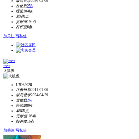
最后登录
2026-05-06
发帖数
258
经验
204枚
威望
0点
贡献值
194点
好评度
6点
加关注
写私信
meat
火狐狸
UID
35020
注册日期
2011-01-06
最后登录
2024-04-29
发帖数
267
经验
200枚
威望
0点
贡献值
106点
好评度
16点
加关注
写私信