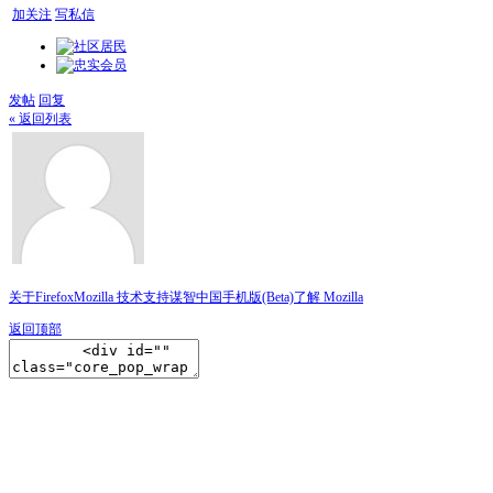
加关注
写私信
发帖
回复
« 返回列表
关于Firefox
Mozilla 技术支持
谋智中国
手机版(Beta)
了解 Mozilla
返回顶部