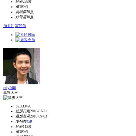
经验
299枚
威望
0点
贡献值
50点
好评度
10点
加关注
写私信
cdtylh06
狐狸大王
UID
33490
注册日期
2010-07-21
最后登录
2018-09-03
发帖数
459
经验
113枚
威望
0点