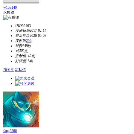
w153140
火狐狸
UID
55463
注册日期
2017-02-14
最后登录
2026-05-08
发帖数
256
经验
249枚
威望
0点
贡献值
142点
好评度
15点
加关注
写私信
fang5566