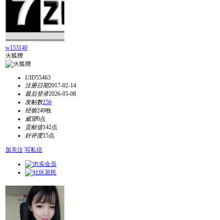
w153140
火狐狸
UID
55463
注册日期
2017-02-14
最后登录
2026-05-08
发帖数
256
经验
249枚
威望
0点
贡献值
142点
好评度
15点
加关注
写私信