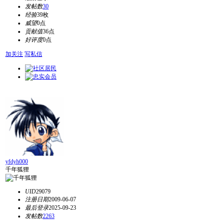
发帖数
30
经验
39枚
威望
0点
贡献值
36点
好评度
0点
加关注
写私信
yfdyh000
千年狐狸
UID
29079
注册日期
2009-06-07
最后登录
2025-09-23
发帖数
2263