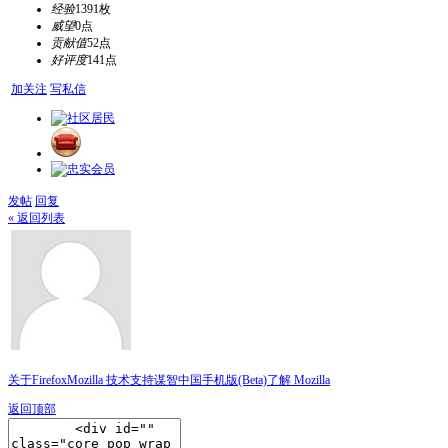
经验
1391枚
威望
0点
贡献值
52点
好评度
141点
加关注
写私信
发帖
回复
« 返回列表
关于Firefox
Mozilla 技术支持
谋智中国
手机版(Beta)
了解 Mozilla
返回顶部