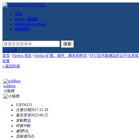
论坛
Firefox 桌面版
Firefox for Android
附加组件
RSS
搜索
登录
注册
首页
>
Firefox 专区
>
Firefox 扩展、插件、脚本和样式
>
FF57后书签侧边栏记不住浏
回复
« 返回列表
goldbug
小狐狸
UID
56123
注册日期
2017-11-20
最后登录
2025-06-25
发帖数
30
经验
39枚
威望
0点
贡献值
36点