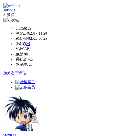
goldbug
小狐狸
UID
56123
注册日期
2017-11-20
最后登录
2025-06-25
发帖数
30
经验
39枚
威望
0点
贡献值
36点
好评度
0点
加关注
写私信
yfdyh000