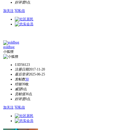
好评度
0点
加关注
写私信
goldbug
小狐狸
UID
56123
注册日期
2017-11-20
最后登录
2025-06-25
发帖数
30
经验
39枚
威望
0点
贡献值
36点
好评度
0点
加关注
写私信