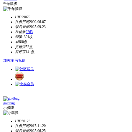
千年狐狸
UID
29079
注册日期
2009-06-07
最后登录
2025-09-23
发帖数
2263
经验
1391枚
威望
0点
贡献值
52点
好评度
141点
加关注
写私信
goldbug
小狐狸
UID
56123
注册日期
2017-11-20
最后登录
2025-06-25