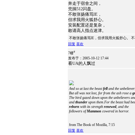
奔走于宿舍之间，
兜揣512闪盘。
不敢张扬痛骂IE，
但求我用火狐舒心。
安装配置还是复杂，
敢请高人指点迷津。
不敢张扬痛骂IE，但求我用火狐舒心。 
回复
喜欢
#
7楼
发布于：2005-10-12 17:44
看UA的人飘过
And so at last the beast
fell
and the unbeliever
But all was not lost, for from the ash rose a
g
The bird gazed down upon the unbelievers an
and
thunder
upon them.For the beast had be
reborn
with its strength
renewed
, and the
followers of
Mammon
cowered in horror.
from The Book of Mozilla, 7:15
回复
喜欢