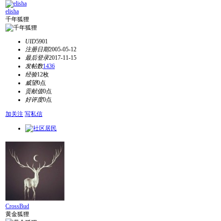
elisha
千年狐狸
UID
5901
注册日期
2005-05-12
最后登录
2017-11-15
发帖数
1436
经验
12枚
威望
0点
贡献值
0点
好评度
0点
加关注
写私信
CrossBud
黄金狐狸