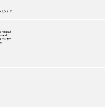
1.5？？
s rejoiced.
reat bird
.
d cast
fire
en