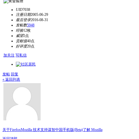
UID
7038
注册日期
2005-06-29
最后登录
2016-08-31
发帖数
5948
经验
12枚
威望
2点
贡献值
40点
好评度
20点
加关注
写私信
发帖
回复
« 返回列表
关于Firefox
Mozilla 技术支持
谋智中国
手机版(Beta)
了解 Mozilla
返回顶部