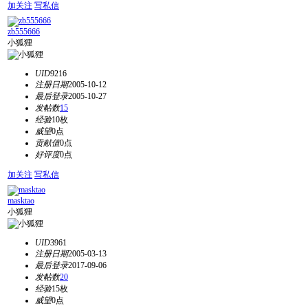
加关注
写私信
zb555666
小狐狸
UID
9216
注册日期
2005-10-12
最后登录
2005-10-27
发帖数
15
经验
10枚
威望
0点
贡献值
0点
好评度
0点
加关注
写私信
masktao
小狐狸
UID
3961
注册日期
2005-03-13
最后登录
2017-09-06
发帖数
20
经验
15枚
威望
0点