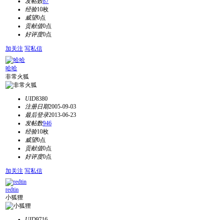
发帖数
87
经验
10枚
威望
0点
贡献值
0点
好评度
0点
加关注
写私信
哈哈
非常火狐
UID
8380
注册日期
2005-09-03
最后登录
2013-06-23
发帖数
946
经验
10枚
威望
0点
贡献值
0点
好评度
0点
加关注
写私信
redtin
小狐狸
UID
9716