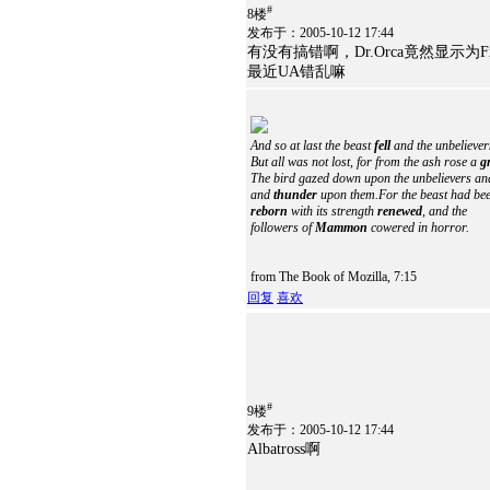
#
8楼
发布于：2005-10-12 17:44
有没有搞错啊，Dr.Orca竟然显示为Fx
最近UA错乱嘛
And so at last the beast
fell
and the unbeliever
But all was not lost, for from the ash rose a
g
The bird gazed down upon the unbelievers an
and
thunder
upon them.For the beast had be
reborn
with its strength
renewed
, and the
followers of
Mammon
cowered in horror.
from The Book of Mozilla, 7:15
回复
喜欢
#
9楼
发布于：2005-10-12 17:44
Albatross啊