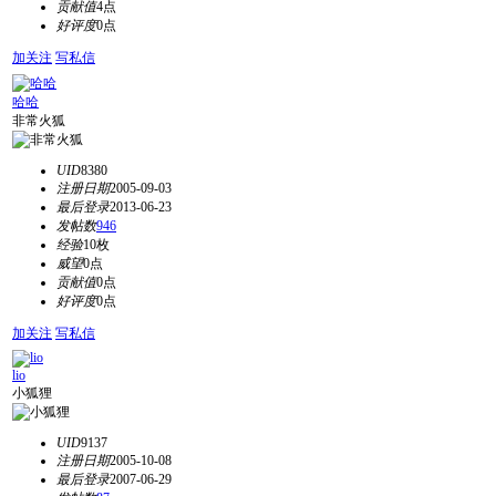
贡献值
4点
好评度
0点
加关注
写私信
哈哈
非常火狐
UID
8380
注册日期
2005-09-03
最后登录
2013-06-23
发帖数
946
经验
10枚
威望
0点
贡献值
0点
好评度
0点
加关注
写私信
lio
小狐狸
UID
9137
注册日期
2005-10-08
最后登录
2007-06-29