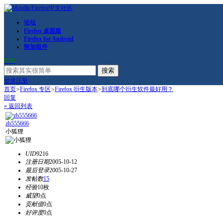
论坛
Firefox 桌面版
Firefox for Android
附加组件
RSS
搜索
登录
注册
首页
>
Firefox 专区
>
Firefox 衍生版本
>
到底哪个衍生软件最好用？
回复
« 返回列表
zb555666
小狐狸
UID
9216
注册日期
2005-10-12
最后登录
2005-10-27
发帖数
15
经验
10枚
威望
0点
贡献值
0点
好评度
0点