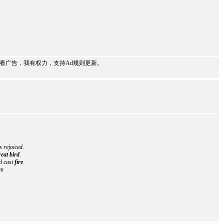
不看广告，我有权力，支持Ad规则更新。
s rejoiced.
reat bird
.
d cast
fire
en