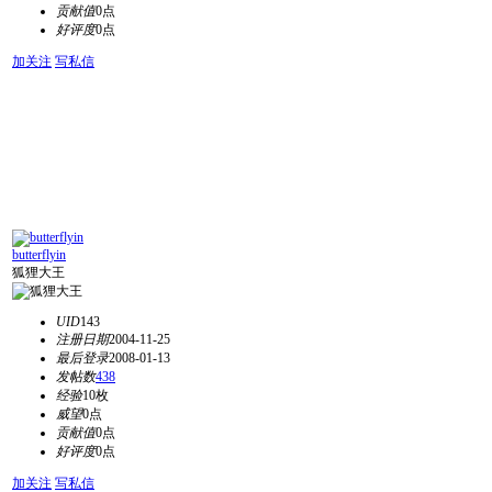
贡献值
0点
好评度
0点
加关注
写私信
butterflyin
狐狸大王
UID
143
注册日期
2004-11-25
最后登录
2008-01-13
发帖数
438
经验
10枚
威望
0点
贡献值
0点
好评度
0点
加关注
写私信