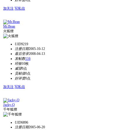
好评度
0点
加关注
写私信
Mr.Bean
火狐狸
UID
9219
注册日期
2005-10-12
最后登录
2008-04-13
发帖数
116
经验
10枚
威望
0点
贡献值
0点
好评度
0点
加关注
写私信
Jacky-Q
千年狐狸
UID
6896
注册日期
2005-06-20