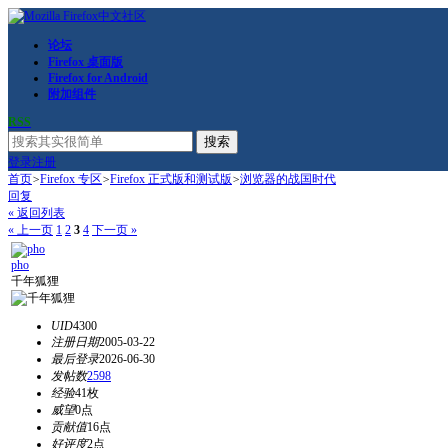
论坛
Firefox 桌面版
Firefox for Android
附加组件
RSS
搜索
登录
注册
首页
>
Firefox 专区
>
Firefox 正式版和测试版
>
浏览器的战国时代
回复
« 返回列表
« 上一页
1
2
3
4
下一页 »
pho
千年狐狸
UID
4300
注册日期
2005-03-22
最后登录
2026-06-30
发帖数
2598
经验
41枚
威望
0点
贡献值
16点
好评度
2点