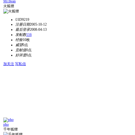
Mr.Bean
火狐狸
UID
9219
注册日期
2005-10-12
最后登录
2008-04-13
发帖数
116
经验
10枚
威望
0点
贡献值
0点
好评度
0点
加关注
写私信
pho
千年狐狸