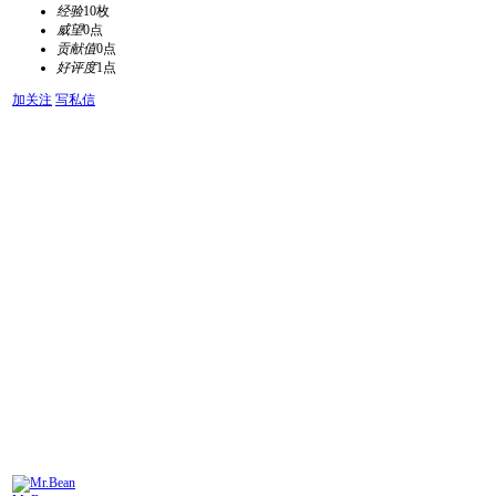
经验
10枚
威望
0点
贡献值
0点
好评度
1点
加关注
写私信