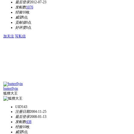
最后登录
2012-07-23
发帖数
1076
经验
10枚
威望
0点
贡献值
0点
好评度
0点
加关注
写私信
butterflyin
狐狸大王
UID
143
注册日期
2004-11-25
最后登录
2008-01-13
发帖数
438
经验
10枚
威望
0点