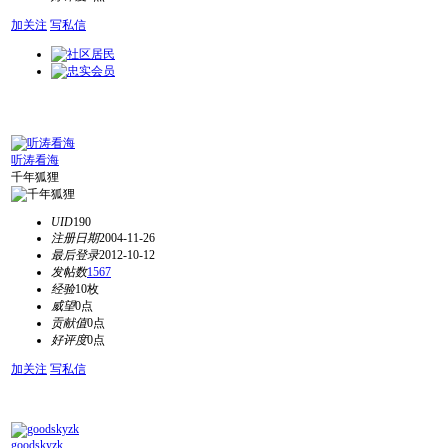
加关注
写私信
听涛看海
千年狐狸
UID
190
注册日期
2004-11-26
最后登录
2012-10-12
发帖数
1567
经验
10枚
威望
0点
贡献值
0点
好评度
0点
加关注
写私信
goodskyzk