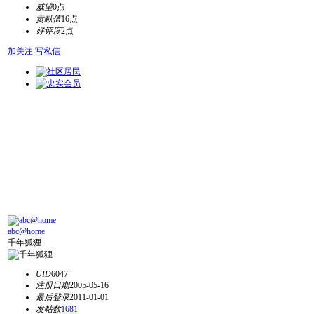
威望
0点
贡献值
16点
好评度
2点
加关注
写私信
abc@home
千年狐狸
UID
6047
注册日期
2005-05-16
最后登录
2011-01-01
发帖数
1681