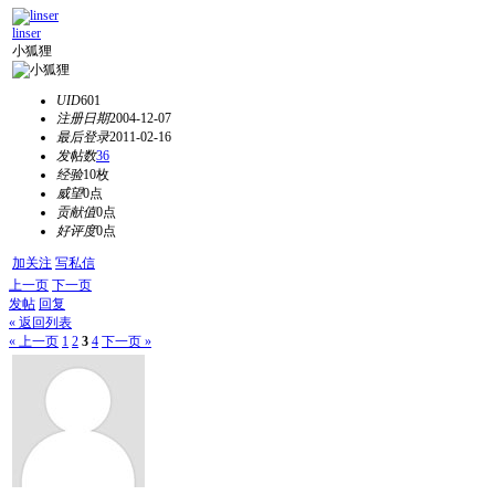
linser
小狐狸
UID
601
注册日期
2004-12-07
最后登录
2011-02-16
发帖数
36
经验
10枚
威望
0点
贡献值
0点
好评度
0点
加关注
写私信
上一页
下一页
发帖
回复
« 返回列表
« 上一页
1
2
3
4
下一页 »