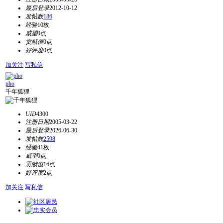
最后登录
2012-10-12
发帖数
186
经验
10枚
威望
0点
贡献值
0点
好评度
0点
加关注
写私信
pho
千年狐狸
UID
4300
注册日期
2005-03-22
最后登录
2026-06-30
发帖数
2598
经验
41枚
威望
0点
贡献值
16点
好评度
2点
加关注
写私信