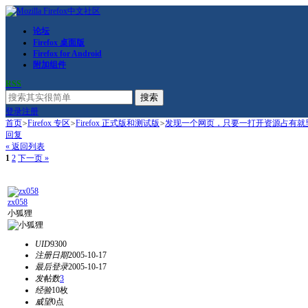
论坛
Firefox 桌面版
Firefox for Android
附加组件
RSS
搜索
登录
注册
首页
>
Firefox 专区
>
Firefox 正式版和测试版
>
发现一个网页，只要一打开资源占有就里
回复
« 返回列表
1
2
下一页 »
zx058
小狐狸
UID
9300
注册日期
2005-10-17
最后登录
2005-10-17
发帖数
3
经验
10枚
威望
0点