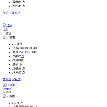
贡献值
0点
好评度
0点
加关注
写私信
飞翔
小狐狸
UID
8390
注册日期
2005-09-04
最后登录
2016-11-07
发帖数
39
经验
10枚
威望
0点
贡献值
0点
好评度
0点
加关注
写私信
seraphy
火狐狸
UID
6325
注册日期
2005-05-26