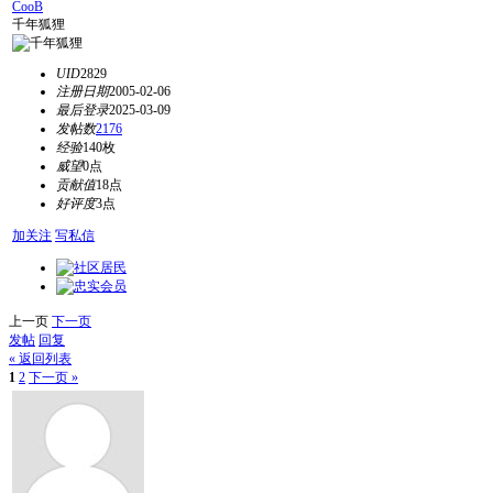
CooB
千年狐狸
UID
2829
注册日期
2005-02-06
最后登录
2025-03-09
发帖数
2176
经验
140枚
威望
0点
贡献值
18点
好评度
3点
加关注
写私信
上一页
下一页
发帖
回复
« 返回列表
1
2
下一页 »