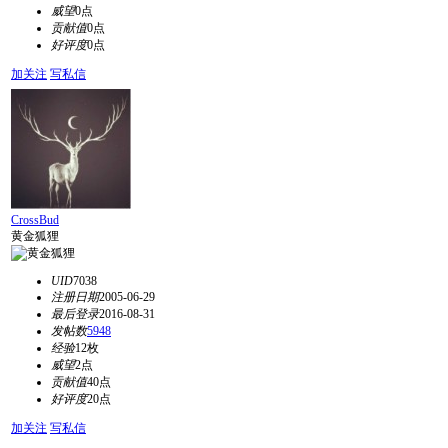
威望
0点
贡献值
0点
好评度
0点
加关注
写私信
CrossBud
黄金狐狸
UID
7038
注册日期
2005-06-29
最后登录
2016-08-31
发帖数
5948
经验
12枚
威望
2点
贡献值
40点
好评度
20点
加关注
写私信