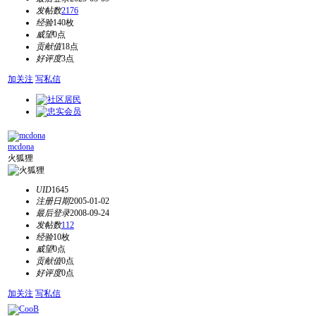
发帖数
2176
经验
140枚
威望
0点
贡献值
18点
好评度
3点
加关注
写私信
mcdona
火狐狸
UID
1645
注册日期
2005-01-02
最后登录
2008-09-24
发帖数
112
经验
10枚
威望
0点
贡献值
0点
好评度
0点
加关注
写私信