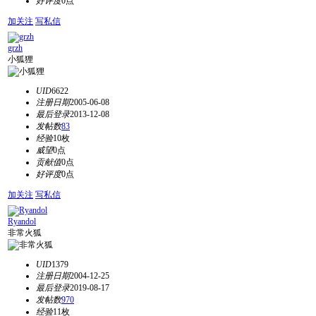
好评度
0点
加关注
写私信
grzh
小狐狸
UID
6622
注册日期
2005-06-08
最后登录
2013-12-08
发帖数
83
经验
10枚
威望
0点
贡献值
0点
好评度
0点
加关注
写私信
Ryandol
非常火狐
UID
1379
注册日期
2004-12-25
最后登录
2019-08-17
发帖数
970
经验
11枚