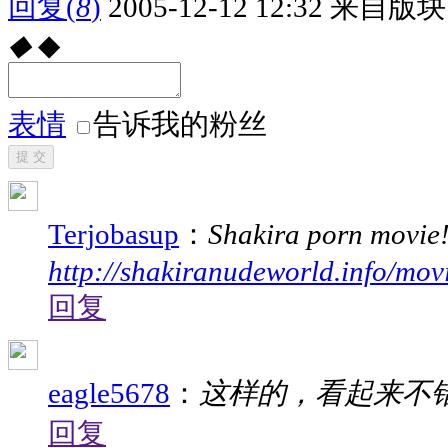
回复
(
8
)
2005-12-12 12:32
来自版块 
◆
◆
表情
告诉我的粉丝
提 交
Terjobasup
：
Shakira porn movie
http://shakiranudeworld.info/mov
回复
eagle5678
：
这样的，看起来不
回复