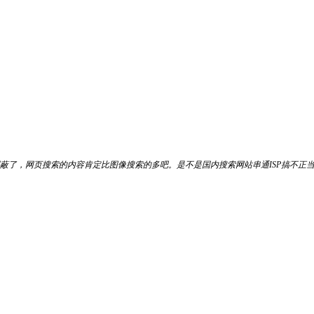
都屏蔽了，网页搜索的内容肯定比图像搜索的多吧。是不是国内搜索网站串通ISP搞不正