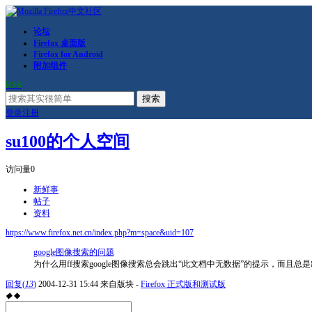
论坛
Firefox 桌面版
Firefox for Android
附加组件
RSS
搜索
登录
注册
su100的个人空间
访问量
0
新鲜事
帖子
资料
https://www.firefox.net.cn/index.php?m=space&uid=107
google图像搜索的问题
为什么用ff搜索google图像搜索总会跳出“此文档中无数据”的提示，而
回复
(
13
)
2004-12-31 15:44
来自版块 -
Firefox 正式版和测试版
◆
◆