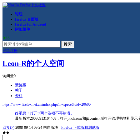
论坛
Firefox 桌面版
Firefox for Android
附加组件
RSS
搜索
登录
注册
Leon-R的个人空间
访问量
0
新鲜事
帖子
资料
https://www.firefox.net.cn/index.php?m=space&uid=20606
好消息！打开jit两个选项不再崩溃。
最新版本20080913104408，打开jit.chrome和jit.content后打开管理书
回复
(
7
)
2008-09-14 09:24
来自版块 -
Firefox 正式版和测试版
◆
◆