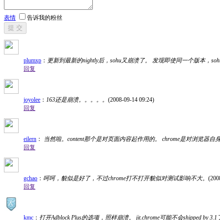
表情
告诉我的粉丝
提 交
plumxp
：
更新到最新的nightly后，sohu又崩溃了。 发现即使同一个版本，s
回复
joyolee
：
163还是崩溃。。。。。
(2008-09-14 09:24)
回复
eilern
：
当然啦。content那个是对页面内容起作用的。 chrome是对浏览器
回复
gchao
：
呵呵，貌似是好了，不过chrome打不打开貌似对测试影响不大。
(200
回复
kmc
：
打开Adblock Plus的选项，照样崩溃。 jit.chrome可能不会shipped by 3.