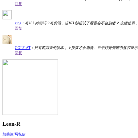
回复
xing
：
有163 邮箱吗？有的话，进163 邮箱试下看看会不会崩溃？ 友情提
回复
GOLF-AT
：
只有前两天的版本，上搜狐才会崩溃。至于打开管理书签和显示
回复
Leon-R
加关注
写私信