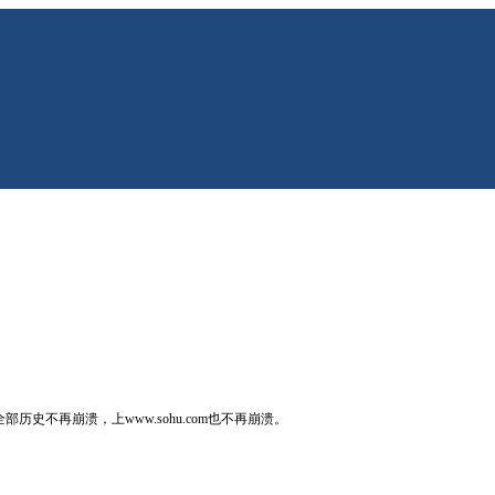
签和显示全部历史不再崩溃，上www.sohu.com也不再崩溃。