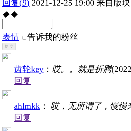
回复
(
9
)
2021-12-25 19:00
来自版块 
◆
◆
表情
告诉我的粉丝
提 交
齿轮key
：
哎。。就是折腾
(2022
回复
ahlmkk
：
哎，无所谓了，慢慢
回复