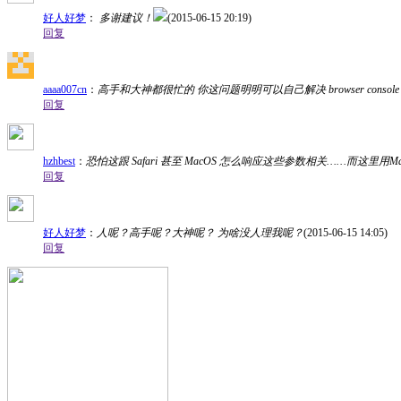
好人好梦
：
多谢建议！
(2015-06-15 20:19)
回复
aaaa007cn
：
高手和大神都很忙的 你这问题明明可以自己解决 browser console 是会打出错误
回复
hzhbest
：
恐怕这跟 Safari 甚至 MacOS 怎么响应这些参数相关……而这里用M
回复
好人好梦
：
人呢？高手呢？大神呢？ 为啥没人理我呢？
(2015-06-15 14:05)
回复