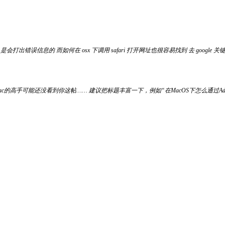
信息的 而如何在 osx 下调用 safari 打开网址也很容易找到 去 google 关键词，比如 osx safa
ac的高手可能还没看到你这帖…… 建议把标题丰富一下，例如“在MacOS下怎么通过AddmenuP