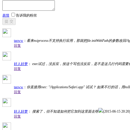
表情
告诉我的粉丝
提 交
taoww
：
看来nsiprocess不支持执行应用，那就把file.initWithPath的参数改回/Appli
回复
好人好梦
：
exec试过，没反应，按这个写也没反应，是不是这几行代码需要修改哪些参数才能用？ 现在
回复
taoww
：
你直接用exec: "/Applications/Safari.app" 试试？ 如果不行的话，用ns
回复
好人好梦
：
搜索了，但不知道如何把它加到这里面去呀
(2015-06-15 20:20
回复