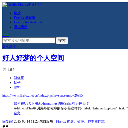
论坛
Firefox 桌面版
Firefox for Android
附加组件
RSS
搜索
登录
注册
好人好梦的个人空间
访问量
4
新鲜事
帖子
资料
https://www.firefox.net.cn/index.php?m=space&uid=26935
如何在OSX下用AddmenuPlus调用Safari打开网页？
AddmenuPlus中调用外部程序的命令是这样的{ label: "Internet Explorer", text: "%u", exe
全文
回复
(
8
)
2015-06-14 11:23
来自版块 -
Firefox 扩展、插件、脚本和样式
◆
◆