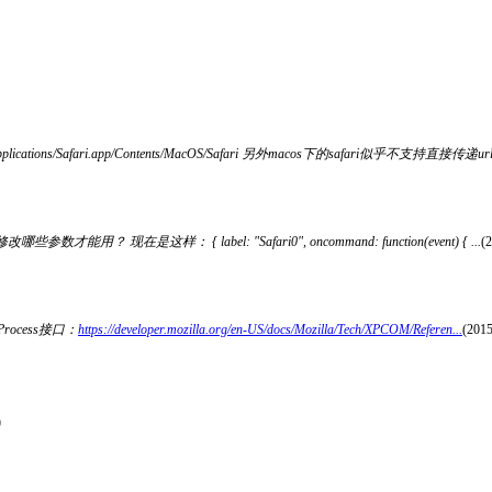
cations/Safari.app/Contents/MacOS/Safari 另外macos下的safari似乎不支持直接传
是这样： { label: "Safari0", oncommand: function(event) { ...
(
IProcess接口：
https://developer.mozilla.org/en-US/docs/Mozilla/Tech/XPCOM/Referen...
(2015
)