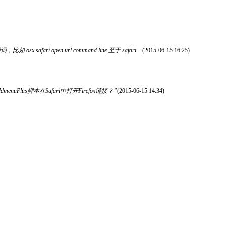
ri open url command line 至于 safari ...
(2015-06-15 16:25)
lus脚本在Safari中打开Firefox链接？”
(2015-06-15 14:34)