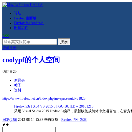
论坛
Firefox 桌面版
Firefox for Android
附加组件
RSS
搜索
登录
注册
coolypf的个人空间
访问量
29
新鲜事
帖子
资料
https://www.firefox.net.cn/index.php?m=space&uid=31823
Firefox 53a1 X64 VS 2015.3 PGO BUILD ~ 20161213
采用 Visual Studio 2015 Update 3 编译，最新版集成简体中文语言包
回复
(
418
)
2012-08-14 15:37
来自版块 -
Firefox 衍生版本
◆
◆