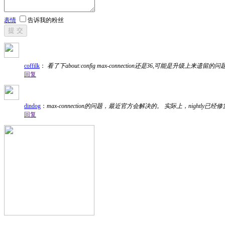
表情
告诉我的粉丝
提 交
coffilk
：
看了下about:config max-connection还是36,可能是升级上来遗
回复
dindog
：
max-connection的问题，最近官方会解决的。 实际上，nightl
回复