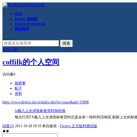
论坛
Firefox 桌面版
Firefox for Android
附加组件
RSS
搜索
登录
注册
coffilk的个人空间
访问量
0
新鲜事
帖子
资料
https://www.firefox.net.cn/index.php?m=space&uid=33808
fx载入上次浏览标签页时响应慢
每次打开FX载入上次浏览标签页时总是会有一段时间没响应,刷新上次的标签页和
回复
(
2
)
2011-10-28 10:19
来自版块 -
Firefox 正式版和测试版
◆
◆