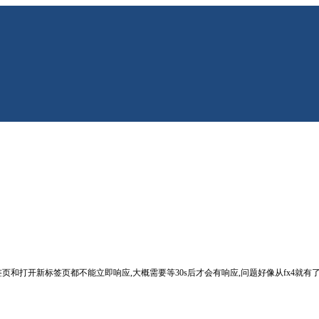
打开新标签页都不能立即响应,大概需要等30s后才会有响应,问题好像从fx4就有了,