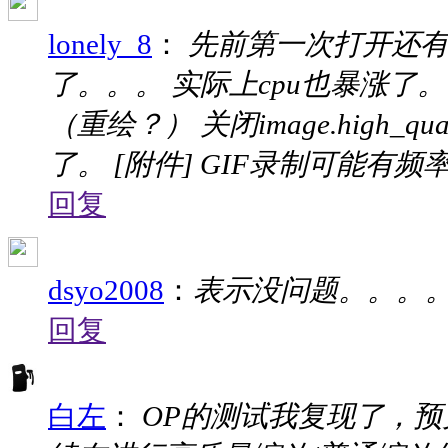
lonely_8
：
先前第一次打开还有
了。。。 实际上cpu也暴涨了
（重绘？） 关闭image.high_qual
了。 [附件] GIF录制可能有频率.
回复
dsyo2008
：
表示没问题。。。。
回复
白左
：
OP的测试我复现了，