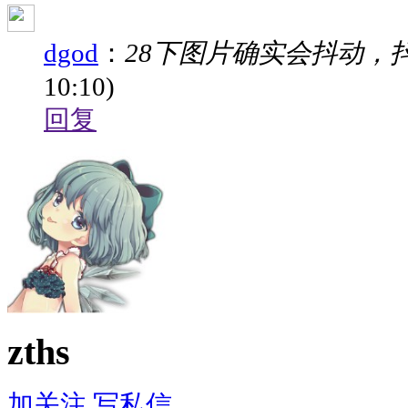
dgod
：
28下图片确实会抖动，
10:10)
回复
zths
加关注
写私信