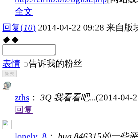
全文
回复
(
10
)
2014-04-22 09:28
来自版块
◆
◆
表情
告诉我的粉丝
提 交
zths
：
3Q 我看看吧...
(2014-04-2
回复
lonely_8
：
bug 846315的一