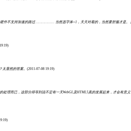
硬件不支持加速的路过……………… 当然选字体+1，天天对着的，当然要舒服才是。 [
19:19)
？太显然的答案。
(2011-07-08 19:19)
的处理而已，这部分得等到说不定有一天WebGL及HTML5真的发展起来，才会有
9:19)