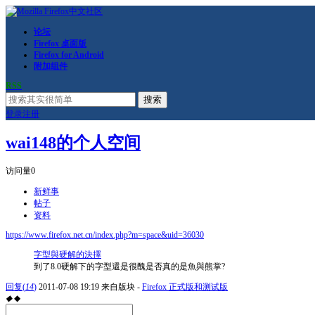
论坛
Firefox 桌面版
Firefox for Android
附加组件
RSS
搜索
登录
注册
wai148的个人空间
访问量
0
新鲜事
帖子
资料
https://www.firefox.net.cn/index.php?m=space&uid=36030
字型與硬解的決擇
到了8.0硬解下的字型還是很醜是否真的是魚與熊掌?
回复
(
14
)
2011-07-08 19:19
来自版块 -
Firefox 正式版和测试版
◆
◆