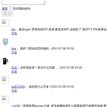
表情
告诉我的粉丝
提 交
fiey
：
最近apple 带来的高DPI 风潮 要是挂到PC业就好了 高DPI下 DW效
回复
kmc
：
真的？那你还蛮幸福的。
(2011-07-08 19:19)
回复
白左
：
还好我这里一直没什么问题……
(2011-07-08 19:19)
回复
asdf123456
：
你的是什么字体？
(2011-07-08 19:19)
回复
wai148
：
當我使用mactype之後, 首先放棄的是IE 9 跟著就是FF的硬件