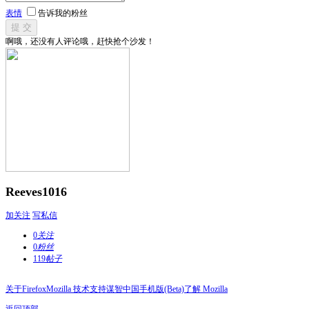
表情
告诉我的粉丝
提 交
啊哦，还没有人评论哦，赶快抢个沙发！
Reeves1016
加关注
写私信
0
关注
0
粉丝
119
帖子
关于Firefox
Mozilla 技术支持
谋智中国
手机版(Beta)
了解 Mozilla