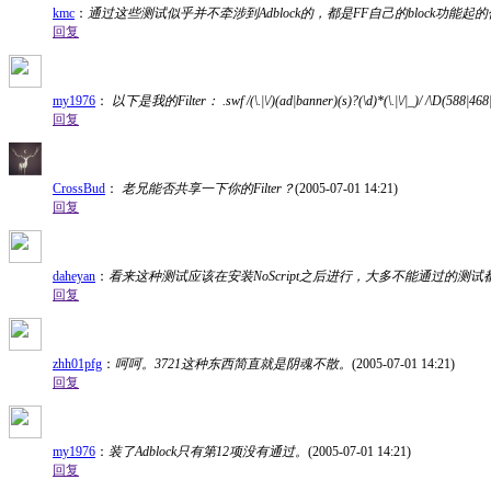
kmc
：
通过这些测试似乎并不牵涉到Adblock的，都是FF自己的block功能起
回复
my1976
：
以下是我的Filter： .swf /(\.|\/)(ad|banner)(s)?(\d)*(\.|\/|_)/ /\D(588|468|2
回复
CrossBud
：
老兄能否共享一下你的Filter？
(2005-07-01 14:21)
回复
daheyan
：
看来这种测试应该在安装NoScript之后进行，大多不能通过的测试都
回复
zhh01pfg
：
呵呵。3721这种东西简直就是阴魂不散。
(2005-07-01 14:21)
回复
my1976
：
装了Adblock只有第12项没有通过。
(2005-07-01 14:21)
回复