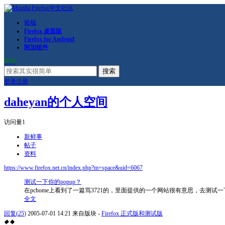
论坛
Firefox 桌面版
Firefox for Android
附加组件
RSS
搜索
登录
注册
daheyan的个人空间
访问量
1
新鲜事
帖子
资料
https://www.firefox.net.cn/index.php?m=space&uid=6067
测试一下你的popup？
在pchome上看到了一篇骂3721的，里面提供的一个网站很有意思，去测试一下你的Firefox的p
全文
回复
(
25
)
2005-07-01 14:21
来自版块 -
Firefox 正式版和测试版
◆
◆