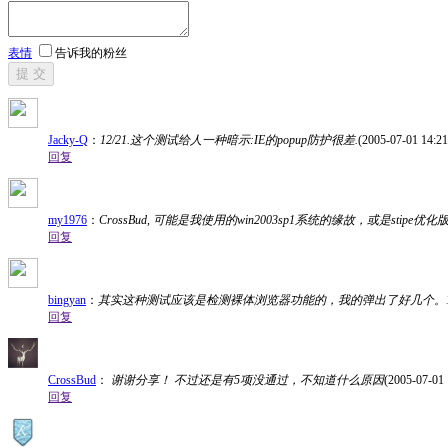
表情
告诉我的粉丝
提 交
Jacky-Q
：
12/21.这个测试给人一种暗示:IE的popup防护很差.
(2005-07-01 14:21
回复
my1976
：
CrossBud, 可能是我使用的win2003sp1系统的缘故，或是stipe
回复
bingyan
：
其实这种测试应该是检测裸体浏览器功能的，我的弹出了好几个。12，
回复
CrossBud
：
谢谢分享！ 不过还是有5项没通过，不知道什么原因
(2005-07-01 
回复