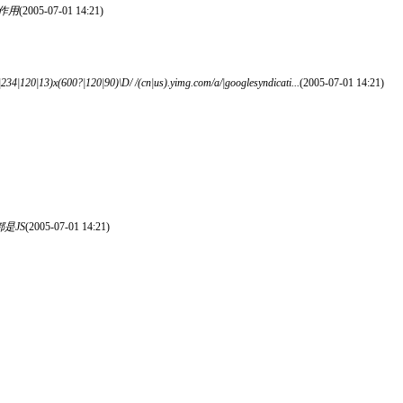
的作用
(2005-07-01 14:21)
34|120|13)x(600?|120|90)\D/ /(cn|us).yimg.com/a/|googlesyndicati...
(2005-07-01 14:21)
是JS
(2005-07-01 14:21)