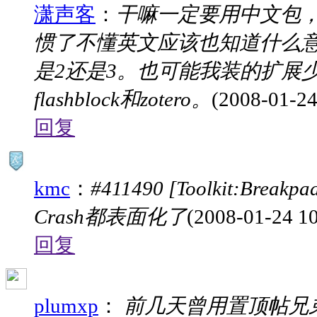
潇声客
：
干嘛一定要用中文包
惯了不懂英文应该也知道什么意
是2还是3。也可能我装的扩展
flashblock和zotero。
(2008-01-24
回复
kmc
：
#411490 [Toolkit:Breakpa
Crash都表面化了
(2008-01-24 10
回复
plumxp
：
前几天曾用置顶帖兄