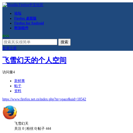
论坛
Firefox 桌面版
Firefox for Android
附加组件
RSS
搜索
登录
注册
飞雪幻天的个人空间
访问量
4
新鲜事
帖子
资料
https://www.firefox.net.cn/index.php?m=space&uid=18542
飞雪幻天
关注
0
|
粉丝
0
|
帖子
444