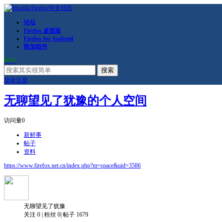
论坛
Firefox 桌面版
Firefox for Android
附加组件
RSS
搜索
登录
注册
无聊望见了犹豫的个人空间
访问量
0
新鲜事
帖子
资料
https://www.firefox.net.cn/index.php?m=space&uid=3586
无聊望见了犹豫
关注
0
|
粉丝
0
|
帖子
1679