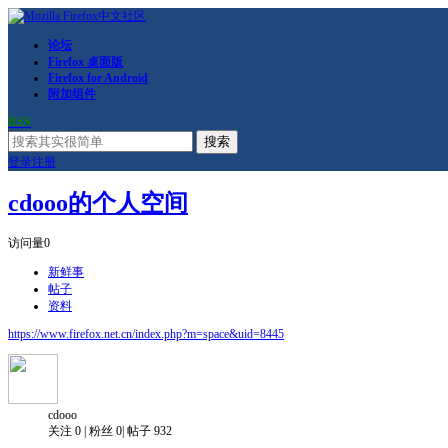
论坛
Firefox 桌面版
Firefox for Android
附加组件
RSS
搜索
登录
注册
cdooo的个人空间
访问量
0
新鲜事
帖子
资料
https://www.firefox.net.cn/index.php?m=space&uid=8445
cdooo
关注
0
|
粉丝
0
|
帖子
932