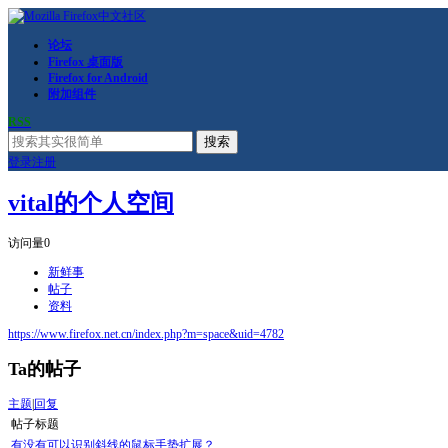
论坛
Firefox 桌面版
Firefox for Android
附加组件
RSS
搜索
登录
注册
vital的个人空间
访问量
0
新鲜事
帖子
资料
https://www.firefox.net.cn/index.php?m=space&uid=4782
Ta的帖子
主题
|
回复
帖子标题
有没有可以识别斜线的鼠标手势扩展？