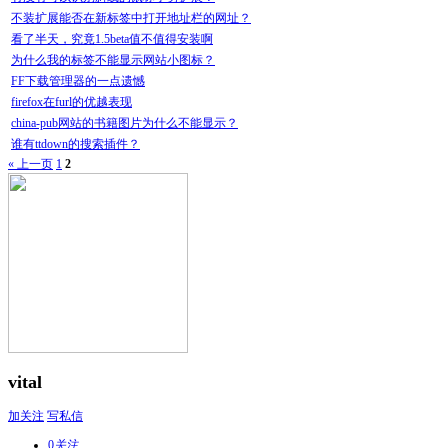
不装扩展能否在新标签中打开地址栏的网址？
看了半天，究竟1.5beta值不值得安装啊
为什么我的标签不能显示网站小图标？
FF下载管理器的一点遗憾
firefox在furl的优越表现
china-pub网站的书籍图片为什么不能显示？
谁有ttdown的搜索插件？
« 上一页
1
2
vital
加关注
写私信
0
关注