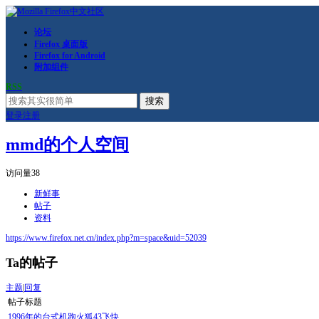
论坛
Firefox 桌面版
Firefox for Android
附加组件
RSS
搜索
登录
注册
mmd的个人空间
访问量
38
新鲜事
帖子
资料
https://www.firefox.net.cn/index.php?m=space&uid=52039
Ta的帖子
主题
|
回复
帖子标题
1996年的台式机跑火狐43飞快