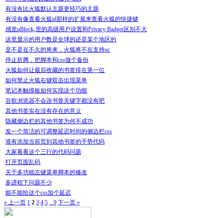
有没有比火狐默认主题更轻巧的主题
有没有像查看火狐id那样的扩展来查看火狐的快捷键
感觉uBlock₀里的高级用户设置和Privacy Badger区别不大
这里显示的用户数是全球的还是某个地区的
是不是在不久的将来，火狐将不在支持uc
停止折腾，把脚本和css做个备份
火狐如何让最后收藏的书签排在第一位
如何禁止火狐右键双击出现菜单
笔记本触摸板如何实现这个功能
谷歌浏览器不会连书签关键字都没有吧
其他书签实在没有存在的意义
隐藏侧边栏的其他书签为何不成功
发一个简洁的可调整延迟时间的侧边栏css
谁有添加当前页到其他书签的手势代码
大家看看这个三行的代码问题
打开页面乱码
关于多功能左键菜单脚本的修改
多进程下问题不少
能不能给这个css加个延迟
« 上一页
1
2
3
4
5
...9
下一页 »