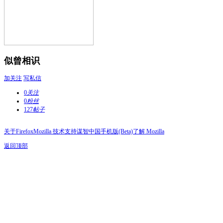
似曾相识
加关注
写私信
0
关注
0
粉丝
127
帖子
关于Firefox
Mozilla 技术支持
谋智中国
手机版(Beta)
了解 Mozilla
返回顶部