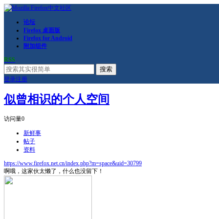
论坛
Firefox 桌面版
Firefox for Android
附加组件
RSS
搜索
登录
注册
似曾相识的个人空间
访问量
0
新鲜事
帖子
资料
https://www.firefox.net.cn/index.php?m=space&uid=30799
啊哦，这家伙太懒了，什么也没留下！