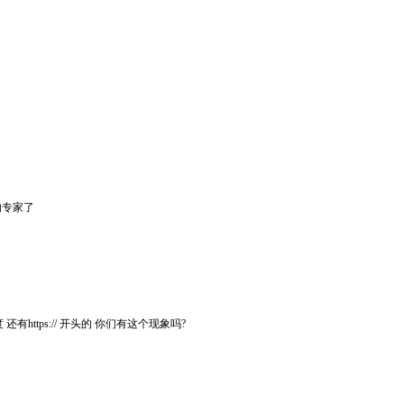
的专家了
有https:// 开头的 你们有这个现象吗?