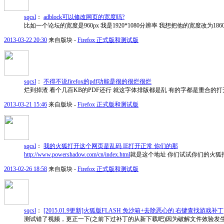
sqcsl
：
adblock可以修改网页的宽度吗?
比如一个论坛的宽度是960px 我是1920*1080分辨率 我想把他的宽度改为18
2013-03-22 20:30
来自版块 -
Firefox 正式版和测试版
sqcsl
：
不得不说firefox的pdf功能是很的很烂很烂
烂到掉渣 看个几百KB的PDF还行 就这字体排版都是乱 有的字都是重合的打
2013-03-21 15:46
来自版块 -
Firefox 正式版和测试版
sqcsl
：
我的火狐打开这个网页是乱码 IE打开正常 你们的那
http://www.powershadow.com/cn/index.html
就是这个地址 你们试试你们的火狐
2013-02-26 18:58
来自版块 -
Firefox 正式版和测试版
sqcsl
：
[2015.01.9更新]火狐版FLASH 免沙箱+去除恶心的 右键查找游戏补丁
测试错了视频，更正一下(之前下过补丁的从新下载吧)因为破解文件效验发生