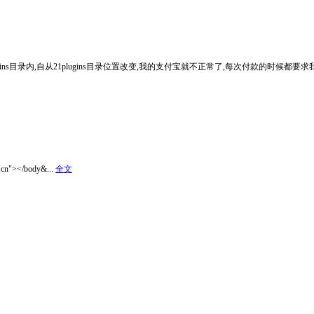
s目录内,自从21plugins目录位置改变,我的支付宝就不正常了,每次付款的时候都要求我
.cn"></body&...
全文