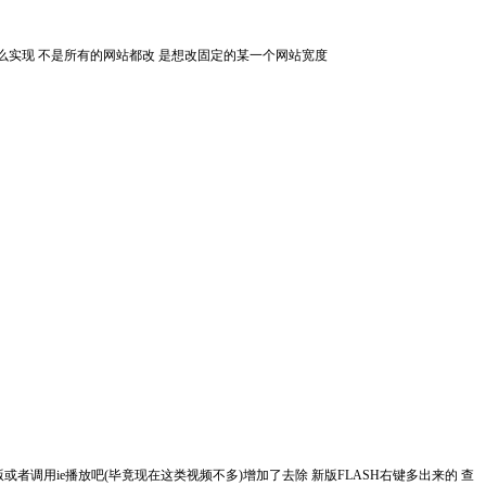
 用css怎么实现 不是所有的网站都改 是想改固定的某一个网站宽度
调用ie播放吧(毕竟现在这类视频不多)增加了去除 新版FLASH右键多出来的 查