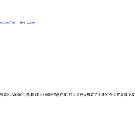
m/get/flas ... tive_x.exe
来怀疑是FLASH的问题,换到10.3 问题依然存在, 然后又把火狐装了个新的 什么扩展