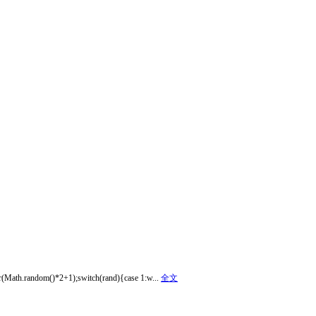
or(Math.random()*2+1);switch(rand){case 1:w...
全文