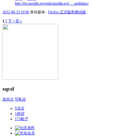
http://ftp.mozilla.org/pub/mozilla.org/ ... andidates/
2012-08-23 10:06
来自版块 -
Firefox 正式版和测试版
1
2
下一页 »
sqcsl
加关注
写私信
0
关注
1
粉丝
175
帖子