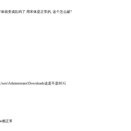
雅黑字体就变成乱码了 用宋体是正常的, 这个怎么破?
inistrator\Downloads这是不是BUG
ie都正常