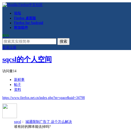
论坛
Firefox 桌面版
Firefox for Android
附加组件
RSS
搜索
登录
注册
sqcsl的个人空间
访问量
14
新鲜事
帖子
资料
https://www.firefox.net.cn/index.php?m=space&uid=34798
sqcsl
：
城通限制广告了 这个怎么解决
谁有好的脚本能去掉吗?