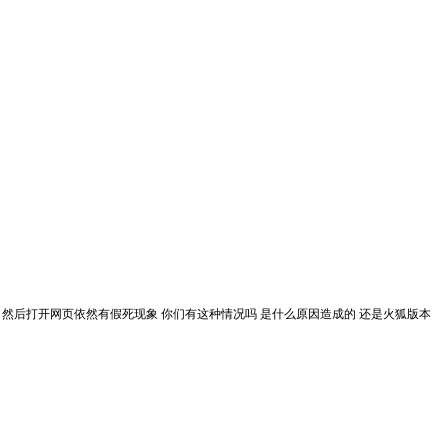
都没装 然后打开网页依然有假死现象 你们有这种情况吗 是什么原因造成的 还是火狐版本