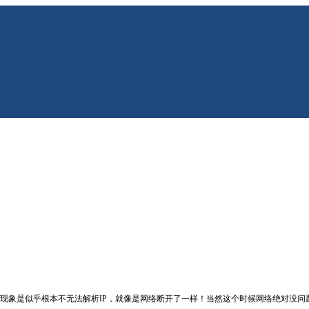
了，现象是似乎根本不无法解析IP，就像是网络断开了一样！当然这个时候网络绝对没