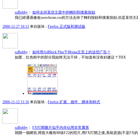
szBobby
：
如何去掉某些主題中的轉到和搜索按鈕
我已經通過修改userchrom.css的方法去掉了轉到按鈕和搜索按鈕,但
2006-12-27 16:13
来自版块 -
Firefox 正式版和测试版
szBobby
：
如何用AdBlock Plus干掉sina主页上的这些广告？
如图，红色框中的部分我始终无法干掉，不知道有没有好建议？THX
2006-11-12 11:16
来自版块 -
Firefox 扩展、插件、脚本和样式
szBobby
：
FX打開圖片似乎內存佔用非常厲害
我開一個網頁,裡面大概有88張F22的照片,用FX打開之後,系統資源(不是FX