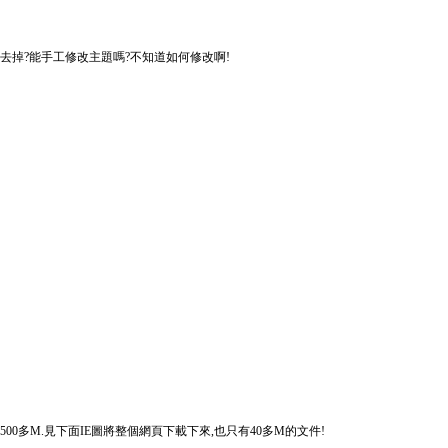
法去掉?能手工修改主題嗎?不知道如何修改啊!
500多M.見下面IE圖將整個網頁下載下來,也只有40多M的文件!