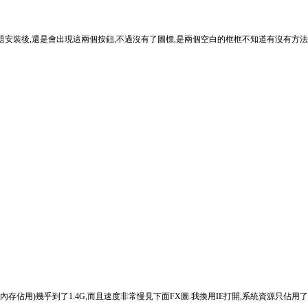
是某些主題安裝後,還是會出現這兩個按鈕,不過沒有了圖標,是兩個空白的框框不知道有沒有方
的內存佔用)幾乎到了1.4G,而且速度非常慢見下面FX圖.我換用IE打開,系統資源只佔用了