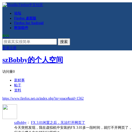
论坛
Firefox 桌面版
Firefox for Android
附加组件
RSS
搜索
登录
注册
szBobby的个人空间
访问量
0
新鲜事
帖子
资料
https://www.firefox.net.cn/index.php?m=space&uid=1562
szBobby
：
FX 3.01闲置之后，无法打开网页了
今天突然发现，我在虚拟机中安装的FX 3.01多一段时间，就打不开网页