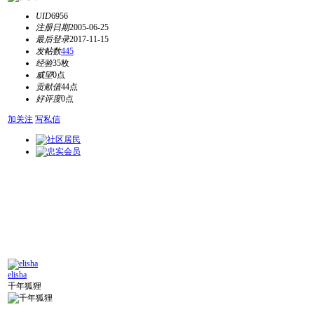
UID
6956
注册日期
2005-06-25
最后登录
2017-11-15
发帖数
445
经验
35枚
威望
0点
贡献值
44点
好评度
0点
加关注
写私信
elisha
千年狐狸