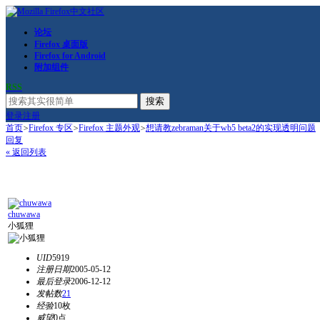
论坛
Firefox 桌面版
Firefox for Android
附加组件
RSS
搜索
登录
注册
首页
>
Firefox 专区
>
Firefox 主题外观
>
想请教zebraman关于wb5 beta2的实现透明问题
回复
« 返回列表
chuwawa
小狐狸
UID
5919
注册日期
2005-05-12
最后登录
2006-12-12
发帖数
21
经验
10枚
威望
0点