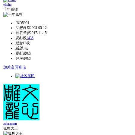
elisha
千年狐狸
UID
5901
注册日期
2005-05-12
最后登录
2017-11-15
发帖数
1436
经验
12枚
威望
0点
贡献值
0点
好评度
0点
加关注
写私信
zebraman
狐狸大王