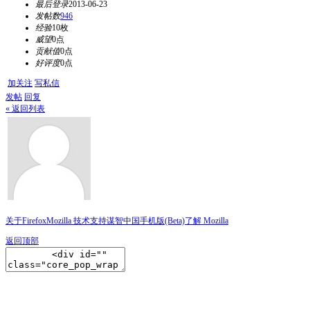
最后登录
2013-06-23
发帖数
946
经验
10枚
威望
0点
贡献值
0点
好评度
0点
加关注
写私信
发帖
回复
« 返回列表
关于Firefox
Mozilla 技术支持
谋智中国
手机版(Beta)
了解 Mozilla
返回顶部