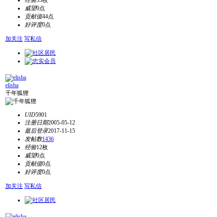
经验
35枚
威望
0点
贡献值
44点
好评度
0点
加关注
写私信
elisha
千年狐狸
UID
5901
注册日期
2005-05-12
最后登录
2017-11-15
发帖数
1436
经验
12枚
威望
0点
贡献值
0点
好评度
0点
加关注
写私信