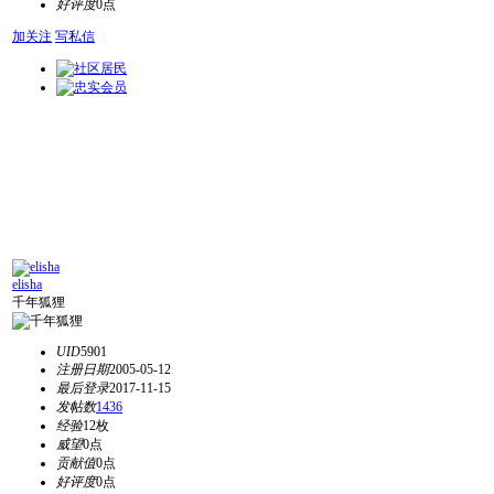
好评度
0点
加关注
写私信
elisha
千年狐狸
UID
5901
注册日期
2005-05-12
最后登录
2017-11-15
发帖数
1436
经验
12枚
威望
0点
贡献值
0点
好评度
0点