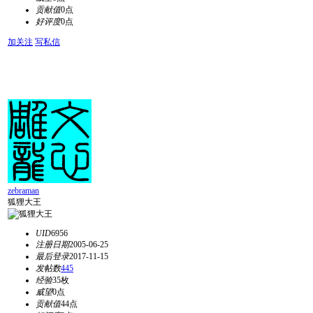
贡献值
0点
好评度
0点
加关注
写私信
zebraman
狐狸大王
UID
6956
注册日期
2005-06-25
最后登录
2017-11-15
发帖数
445
经验
35枚
威望
0点
贡献值
44点