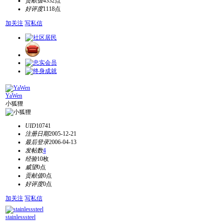
贡献值
4332点
好评度
1118点
加关注
写私信
YaWen
小狐狸
UID
10741
注册日期
2005-12-21
最后登录
2006-04-13
发帖数
4
经验
10枚
威望
0点
贡献值
0点
好评度
0点
加关注
写私信
stainlesssteel