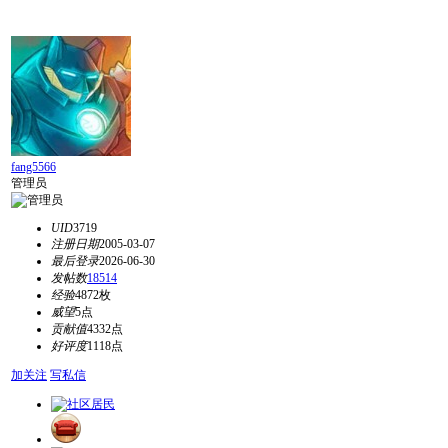
fang5566
管理员
UID
3719
注册日期
2005-03-07
最后登录
2026-06-30
发帖数
18514
经验
4872枚
威望
5点
贡献值
4332点
好评度
1118点
加关注
写私信