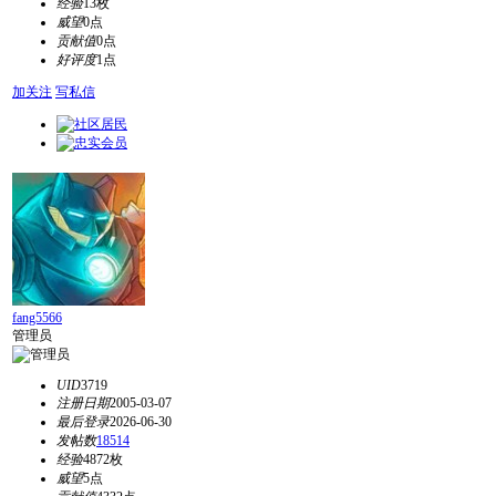
经验
13枚
威望
0点
贡献值
0点
好评度
1点
加关注
写私信
fang5566
管理员
UID
3719
注册日期
2005-03-07
最后登录
2026-06-30
发帖数
18514
经验
4872枚
威望
5点