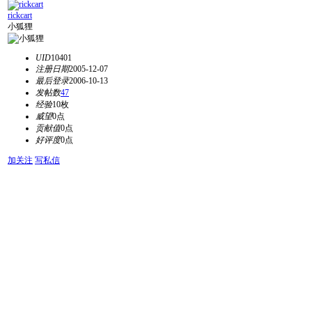
rickcart
小狐狸
UID
10401
注册日期
2005-12-07
最后登录
2006-10-13
发帖数
47
经验
10枚
威望
0点
贡献值
0点
好评度
0点
加关注
写私信