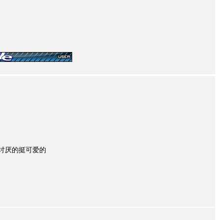
么讨厌的挺可爱的