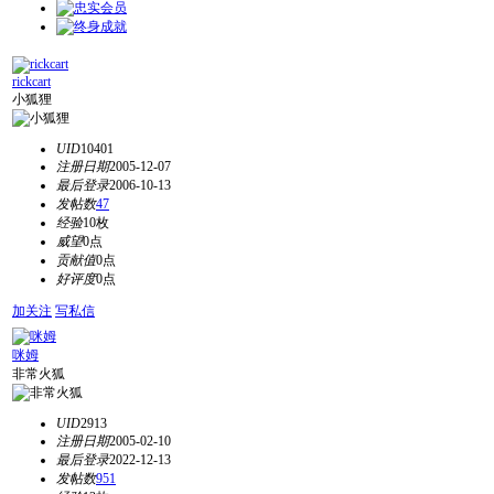
rickcart
小狐狸
UID
10401
注册日期
2005-12-07
最后登录
2006-10-13
发帖数
47
经验
10枚
威望
0点
贡献值
0点
好评度
0点
加关注
写私信
咪姆
非常火狐
UID
2913
注册日期
2005-02-10
最后登录
2022-12-13
发帖数
951