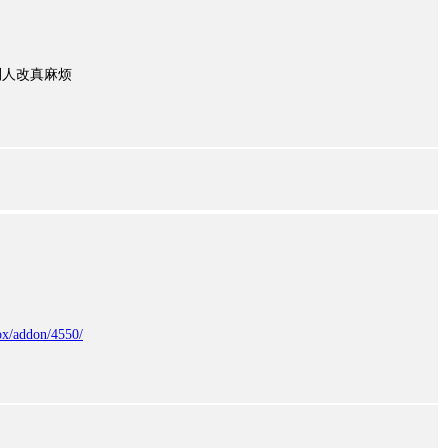
别人改真麻烦
fox/addon/4550/