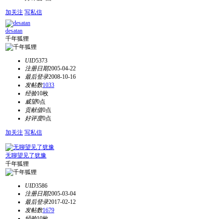
加关注
写私信
desatan
千年狐狸
UID
5373
注册日期
2005-04-22
最后登录
2008-10-16
发帖数
1033
经验
10枚
威望
0点
贡献值
0点
好评度
0点
加关注
写私信
无聊望见了犹豫
千年狐狸
UID
3586
注册日期
2005-03-04
最后登录
2017-02-12
发帖数
1679
经验
10枚