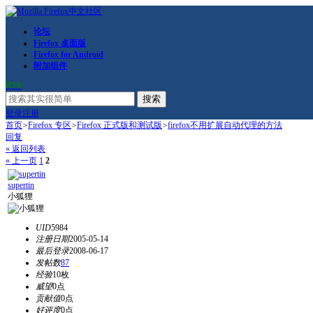
论坛
Firefox 桌面版
Firefox for Android
附加组件
RSS
搜索
登录
注册
首页
>
Firefox 专区
>
Firefox 正式版和测试版
>
firefox不用扩展自动代理的方法
回复
« 返回列表
« 上一页
1
2
supertin
小狐狸
UID
5984
注册日期
2005-05-14
最后登录
2008-06-17
发帖数
87
经验
10枚
威望
0点
贡献值
0点
好评度
0点