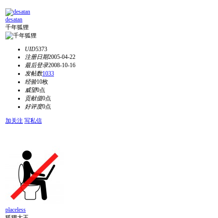
desatan
千年狐狸
UID
5373
注册日期
2005-04-22
最后登录
2008-10-16
发帖数
1033
经验
10枚
威望
0点
贡献值
0点
好评度
0点
加关注
写私信
placeless
狐狸大王