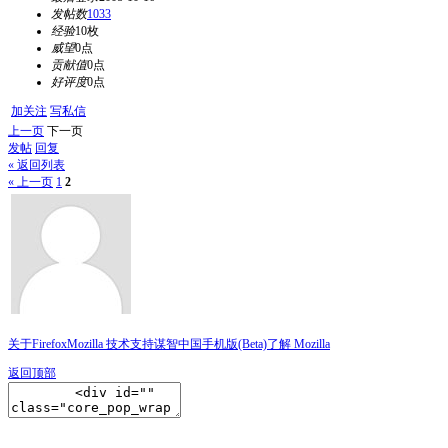
发帖数
1033
经验
10枚
威望
0点
贡献值
0点
好评度
0点
加关注
写私信
上一页
下一页
发帖
回复
« 返回列表
« 上一页
1
2
关于Firefox
Mozilla 技术支持
谋智中国
手机版(Beta)
了解 Mozilla
返回顶部