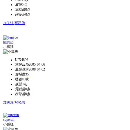
威望
0点
贡献值
0点
好评度
0点
加关注
写私信
banyue
小狐狸
UID
4806
注册日期
2005-04-06
最后登录
2008-04-02
发帖数
35
经验
10枚
威望
0点
贡献值
0点
好评度
0点
加关注
写私信
supertin
小狐狸