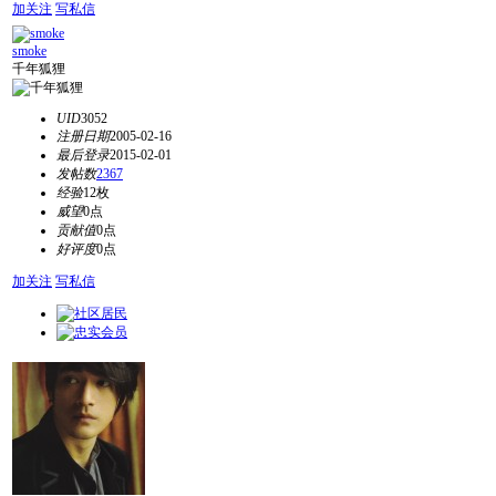
加关注
写私信
smoke
千年狐狸
UID
3052
注册日期
2005-02-16
最后登录
2015-02-01
发帖数
2367
经验
12枚
威望
0点
贡献值
0点
好评度
0点
加关注
写私信