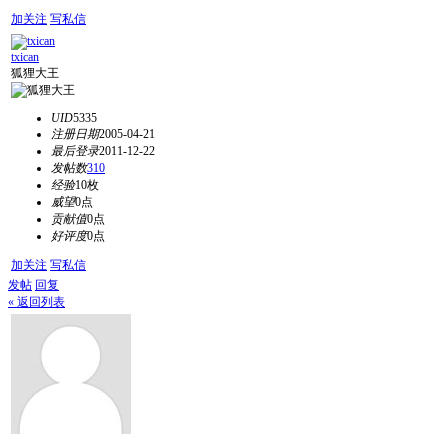
加关注
写私信
txican
狐狸大王
UID
5335
注册日期
2005-04-21
最后登录
2011-12-22
发帖数
310
经验
10枚
威望
0点
贡献值
0点
好评度
0点
加关注
写私信
发帖
回复
« 返回列表