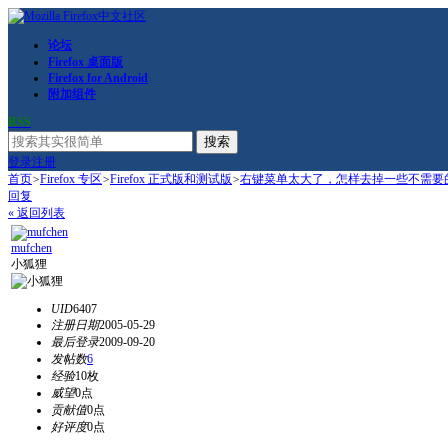
论坛
Firefox 桌面版
Firefox for Android
附加组件
RSS
搜索
登录
注册
首页
>
Firefox 专区
>
Firefox 正式版和测试版
>
右键菜单太大了，怎样去掉一些不需要
回复
« 返回列表
mufchen
小狐狸
UID
6407
注册日期
2005-05-29
最后登录
2009-09-20
发帖数
6
经验
10枚
威望
0点
贡献值
0点
好评度
0点