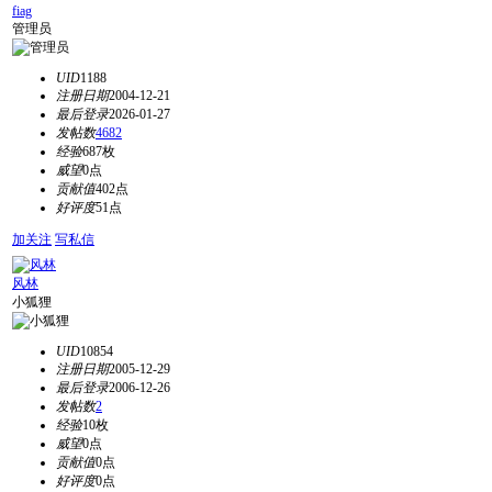
fiag
管理员
UID
1188
注册日期
2004-12-21
最后登录
2026-01-27
发帖数
4682
经验
687枚
威望
0点
贡献值
402点
好评度
51点
加关注
写私信
风林
小狐狸
UID
10854
注册日期
2005-12-29
最后登录
2006-12-26
发帖数
2
经验
10枚
威望
0点
贡献值
0点
好评度
0点