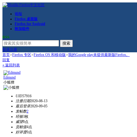
论坛
Firefox 桌面版
Firefox for Android
附加组件
RSS
搜索
登录
注册
首页
>
Firefox 专区
>
Firefox OS 和移动版
>
我的Google play未提供最新版Firefox。
回复
« 返回列表
Edmund
小狐狸
UID
57916
注册日期
2020-08-13
最后登录
2020-09-05
发帖数
2
经验
3枚
威望
0点
贡献值
4点
好评度
0点