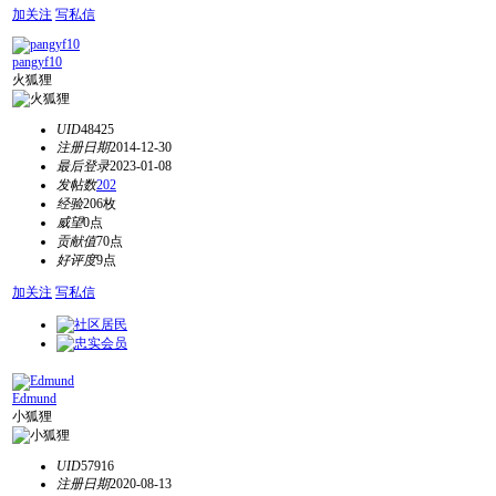
加关注
写私信
pangyf10
火狐狸
UID
48425
注册日期
2014-12-30
最后登录
2023-01-08
发帖数
202
经验
206枚
威望
0点
贡献值
70点
好评度
9点
加关注
写私信
Edmund
小狐狸
UID
57916
注册日期
2020-08-13