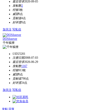
最后登录
2020-09-05
发帖数
2
经验
3枚
威望
0点
贡献值
4点
好评度
0点
加关注
写私信
DOSforever
千年狐狸
UID
25201
注册日期
2008-07-03
最后登录
2026-06-29
发帖数
1167
经验
913枚
威望
0点
贡献值
790点
好评度
24点
加关注
写私信
发帖
回复