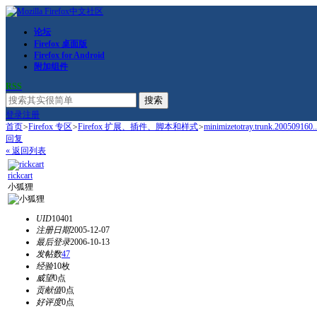
论坛
Firefox 桌面版
Firefox for Android
附加组件
RSS
搜索
登录
注册
首页
>
Firefox 专区
>
Firefox 扩展、插件、脚本和样式
>
minimizetotray.trunk.200509160..
回复
« 返回列表
rickcart
小狐狸
UID
10401
注册日期
2005-12-07
最后登录
2006-10-13
发帖数
47
经验
10枚
威望
0点
贡献值
0点
好评度
0点