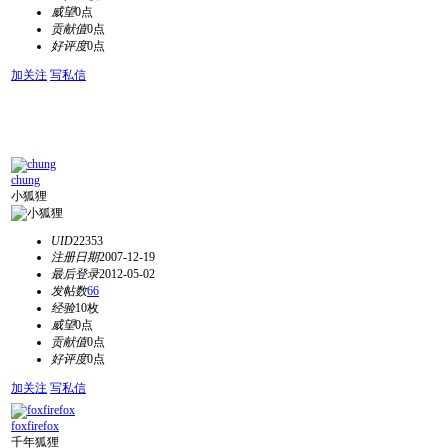
威望
0点
贡献值
0点
好评度
0点
加关注
写私信
chung
小狐狸
UID
22353
注册日期
2007-12-19
最后登录
2012-05-02
发帖数
66
经验
10枚
威望
0点
贡献值
0点
好评度
0点
加关注
写私信
foxfirefox
千年狐狸