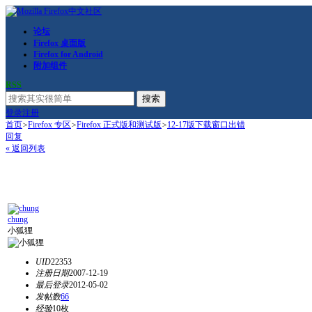
论坛
Firefox 桌面版
Firefox for Android
附加组件
RSS
搜索
登录
注册
首页
>
Firefox 专区
>
Firefox 正式版和测试版
>
12-17版下载窗口出错
回复
« 返回列表
chung
小狐狸
UID
22353
注册日期
2007-12-19
最后登录
2012-05-02
发帖数
66
经验
10枚