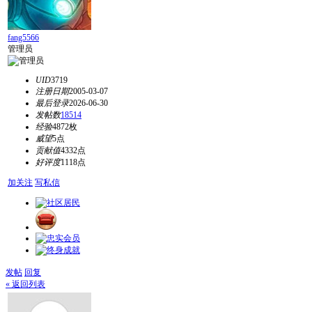
fang5566
管理员
UID
3719
注册日期
2005-03-07
最后登录
2026-06-30
发帖数
18514
经验
4872枚
威望
5点
贡献值
4332点
好评度
1118点
加关注
写私信
发帖
回复
« 返回列表