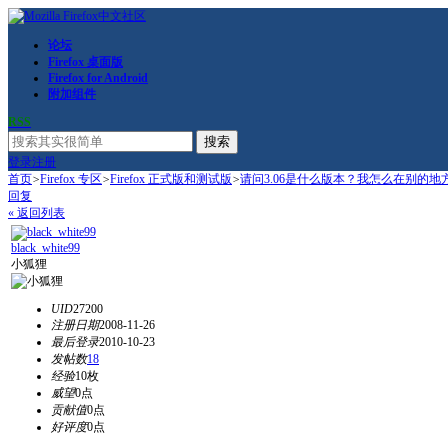
论坛
Firefox 桌面版
Firefox for Android
附加组件
RSS
搜索
登录
注册
首页
>
Firefox 专区
>
Firefox 正式版和测试版
>
请问3.06是什么版本？我怎么在别的地方看
回复
« 返回列表
black_white99
小狐狸
UID
27200
注册日期
2008-11-26
最后登录
2010-10-23
发帖数
18
经验
10枚
威望
0点
贡献值
0点
好评度
0点