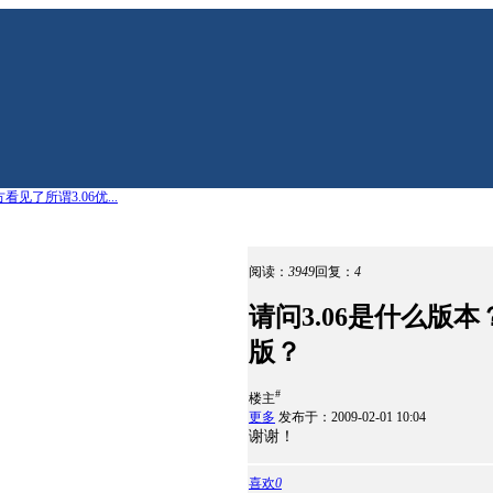
见了所谓3.06优...
阅读：
3949
回复：
4
请问3.06是什么版
版？
#
楼主
更多
发布于：2009-02-01 10:04
谢谢！
喜欢
0