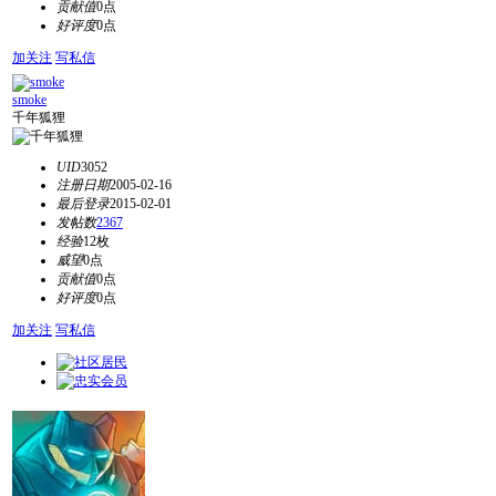
贡献值
0点
好评度
0点
加关注
写私信
smoke
千年狐狸
UID
3052
注册日期
2005-02-16
最后登录
2015-02-01
发帖数
2367
经验
12枚
威望
0点
贡献值
0点
好评度
0点
加关注
写私信