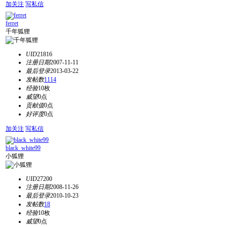
加关注
写私信
ferret
千年狐狸
UID
21816
注册日期
2007-11-11
最后登录
2013-03-22
发帖数
1114
经验
10枚
威望
0点
贡献值
0点
好评度
0点
加关注
写私信
black_white99
小狐狸
UID
27200
注册日期
2008-11-26
最后登录
2010-10-23
发帖数
18
经验
10枚
威望
0点