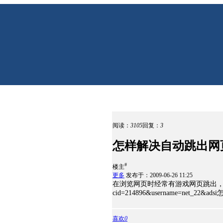
阅读：
3105
回复：
3
怎样解决自动跳出网
#
楼主
更多
发布于：2009-06-26 11:25
在浏览网页时经常有游戏网页跳出，很讨厌。如ht
cid=214896&username=net_22
喜欢
0