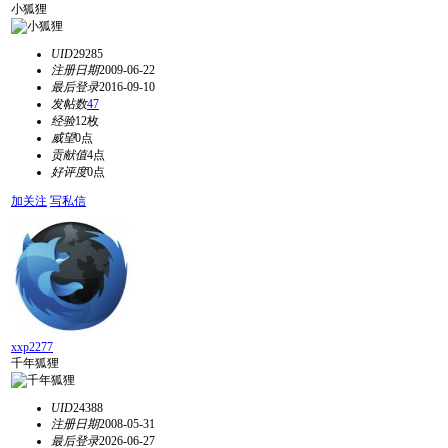
小狐狸
UID
29285
注册日期
2009-06-22
最后登录
2016-09-10
发帖数
47
经验
12枚
威望
0点
贡献值
4点
好评度
0点
加关注
写私信
xxp2277
千年狐狸
UID
24388
注册日期
2008-05-31
最后登录
2026-06-27