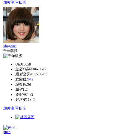
加关注
写私信
idragonet
千年狐狸
UID
15658
注册日期
2006-11-12
最后登录
2017-11-15
发帖数
2642
经验
162枚
威望
1点
贡献值
74点
好评度
118点
加关注
写私信
jinuo