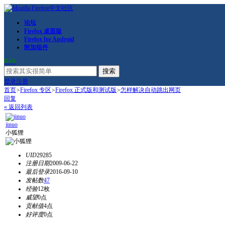
论坛
Firefox 桌面版
Firefox for Android
附加组件
RSS
搜索
登录
注册
首页
>
Firefox 专区
>
Firefox 正式版和测试版
>
怎样解决自动跳出网页
回复
« 返回列表
jinuo
小狐狸
UID
29285
注册日期
2009-06-22
最后登录
2016-09-10
发帖数
47
经验
12枚
威望
0点
贡献值
4点
好评度
0点