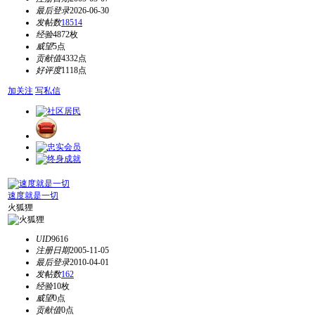
最后登录
2026-06-30
发帖数
18514
经验
4872枚
威望
5点
贡献值
4332点
好评度
1118点
加关注
写私信
速度就是一切
火狐狸
UID
9616
注册日期
2005-11-05
最后登录
2010-04-01
发帖数
162
经验
10枚
威望
0点
贡献值
0点