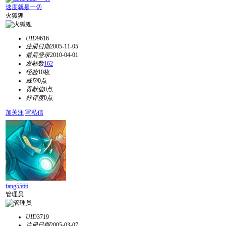
速度就是一切
火狐狸
UID
9616
注册日期
2005-11-05
最后登录
2010-04-01
发帖数
162
经验
10枚
威望
0点
贡献值
0点
好评度
0点
加关注
写私信
fang5566
管理员
UID
3719
注册日期
2005-03-07