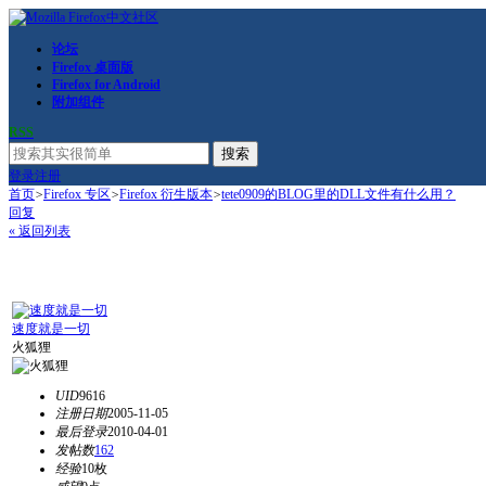
论坛
Firefox 桌面版
Firefox for Android
附加组件
RSS
搜索
登录
注册
首页
>
Firefox 专区
>
Firefox 衍生版本
>
tete0909的BLOG里的DLL文件有什么用？
回复
« 返回列表
速度就是一切
火狐狸
UID
9616
注册日期
2005-11-05
最后登录
2010-04-01
发帖数
162
经验
10枚