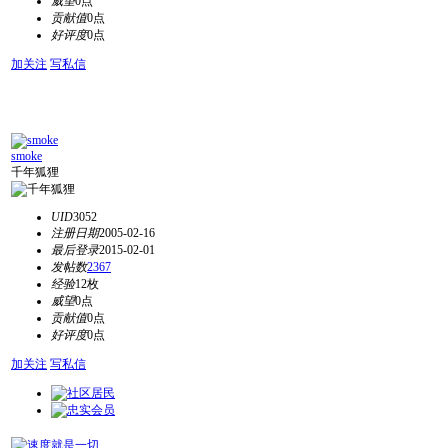
威望
0点
贡献值
0点
好评度
0点
加关注
写私信
smoke
千年狐狸
UID
3052
注册日期
2005-02-16
最后登录
2015-02-01
发帖数
2367
经验
12枚
威望
0点
贡献值
0点
好评度
0点
加关注
写私信