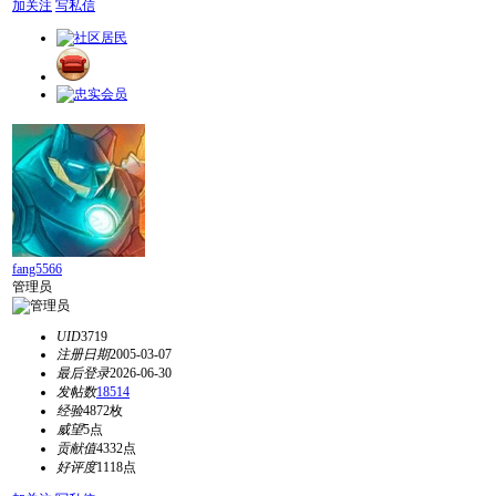
加关注
写私信
fang5566
管理员
UID
3719
注册日期
2005-03-07
最后登录
2026-06-30
发帖数
18514
经验
4872枚
威望
5点
贡献值
4332点
好评度
1118点