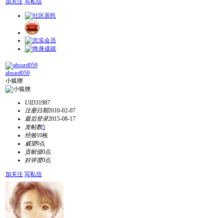
加关注
写私信
absurd059
小狐狸
UID
31987
注册日期
2010-02-07
最后登录
2015-08-17
发帖数
5
经验
10枚
威望
0点
贡献值
0点
好评度
0点
加关注
写私信