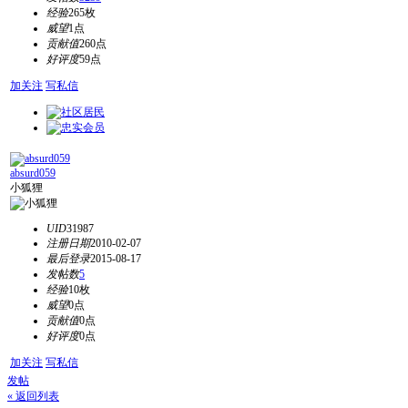
经验
265枚
威望
1点
贡献值
260点
好评度
59点
加关注
写私信
absurd059
小狐狸
UID
31987
注册日期
2010-02-07
最后登录
2015-08-17
发帖数
5
经验
10枚
威望
0点
贡献值
0点
好评度
0点
加关注
写私信
发帖
« 返回列表