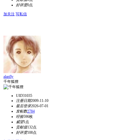
好评度
0点
加关注
写私信
alanfly
千年狐狸
UID
31035
注册日期
2009-11-10
最后登录
2026-07-01
发帖数
2784
经验
596枚
威望
1点
贡献值
132点
好评度
108点