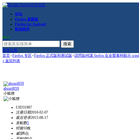
论坛
Firefox 桌面版
Firefox for Android
附加组件
RSS
搜索
登录
注册
首页
>
Firefox 专区
>
Firefox 正式版和测试版
>
請問如何讓 firefox 在全螢幕時顯示 window
« 返回列表
absurd059
小狐狸
UID
31987
注册日期
2010-02-07
最后登录
2015-08-17
发帖数
5
经验
10枚
威望
0点
贡献值
0点