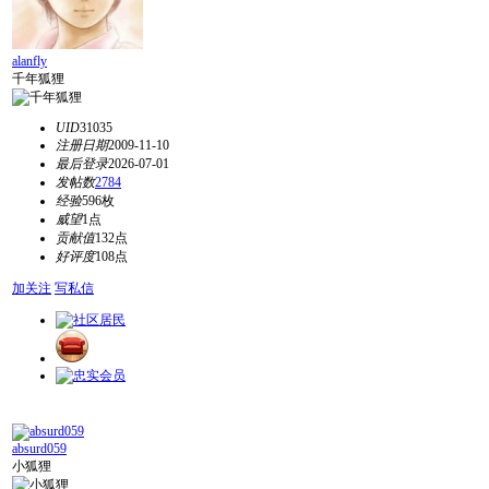
alanfly
千年狐狸
UID
31035
注册日期
2009-11-10
最后登录
2026-07-01
发帖数
2784
经验
596枚
威望
1点
贡献值
132点
好评度
108点
加关注
写私信
absurd059
小狐狸