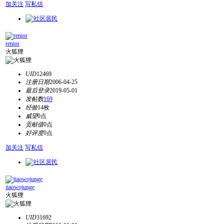
加关注
写私信
renior
火狐狸
UID
12469
注册日期
2006-04-25
最后登录
2019-05-01
发帖数
169
经验
14枚
威望
0点
贡献值
0点
好评度
0点
加关注
写私信
jiaowojunge
火狐狸
UID
31692