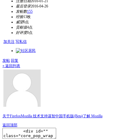
注册日期
2010-01-21
最后登录
2016-04-26
发帖数
155
经验
13枚
威望
0点
贡献值
4点
好评度
0点
加关注
写私信
发帖
回复
« 返回列表
关于Firefox
Mozilla 技术支持
谋智中国
手机版(Beta)
了解 Mozilla
返回顶部