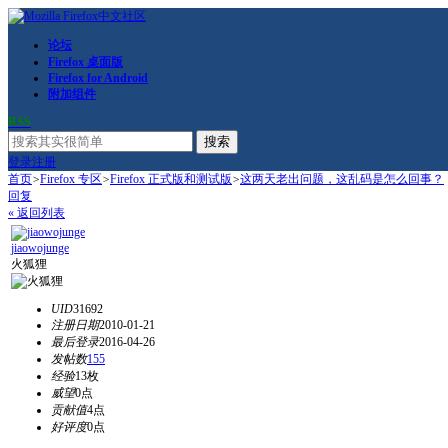
论坛
Firefox 桌面版
Firefox for Android
附加组件
RSS
搜索
登录
注册
首页
>
Firefox 专区
>
Firefox 正式版和测试版
>
这两天老出问题，这乱码是怎么回事？
回复
« 返回列表
jiaowojunge
火狐狸
UID
31692
注册日期
2010-01-21
最后登录
2016-04-26
发帖数
155
经验
13枚
威望
0点
贡献值
4点
好评度
0点