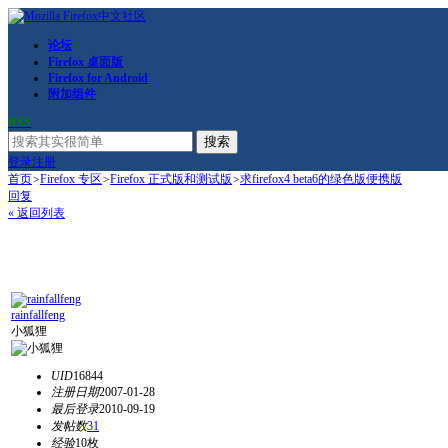
论坛
Firefox 桌面版
Firefox for Android
附加组件
RSS
搜索
登录
注册
首页
>
Firefox 专区
>
Firefox 正式版和测试版
>
求firefox4 beta6的绿色版便携版
回复
« 返回列表
rainfallfeng
小狐狸
UID
16844
注册日期
2007-01-28
最后登录
2010-09-19
发帖数
31
经验
10枚