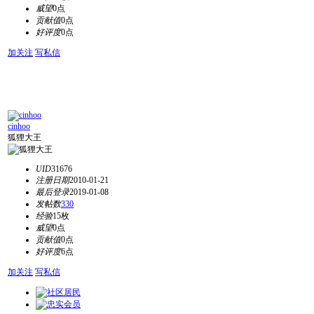
威望
0点
贡献值
0点
好评度
0点
加关注
写私信
cinhoo
狐狸大王
UID
31676
注册日期
2010-01-21
最后登录
2019-01-08
发帖数
330
经验
15枚
威望
0点
贡献值
0点
好评度
6点
加关注
写私信