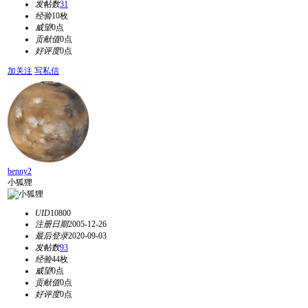
发帖数
31
经验
10枚
威望
0点
贡献值
0点
好评度
0点
加关注
写私信
benny2
小狐狸
UID
10800
注册日期
2005-12-26
最后登录
2020-09-03
发帖数
93
经验
44枚
威望
0点
贡献值
0点
好评度
0点