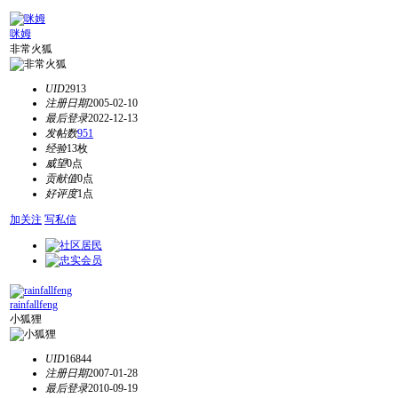
咪姆
非常火狐
UID
2913
注册日期
2005-02-10
最后登录
2022-12-13
发帖数
951
经验
13枚
威望
0点
贡献值
0点
好评度
1点
加关注
写私信
rainfallfeng
小狐狸
UID
16844
注册日期
2007-01-28
最后登录
2010-09-19