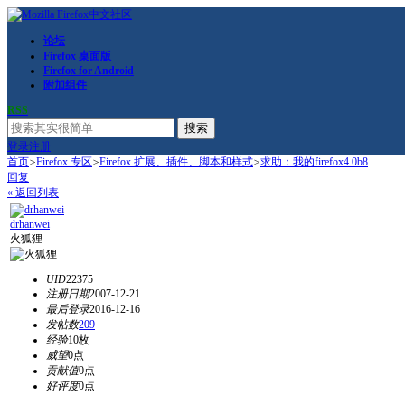
论坛
Firefox 桌面版
Firefox for Android
附加组件
RSS
搜索
登录
注册
首页
>
Firefox 专区
>
Firefox 扩展、插件、脚本和样式
>
求助：我的firefox4.0b8
回复
« 返回列表
drhanwei
火狐狸
UID
22375
注册日期
2007-12-21
最后登录
2016-12-16
发帖数
209
经验
10枚
威望
0点
贡献值
0点
好评度
0点