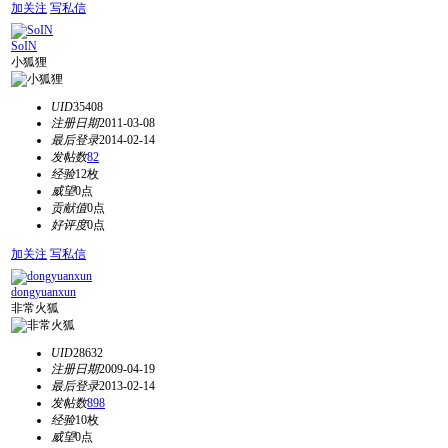
加关注
写私信
SoIN
小狐狸
UID
35408
注册日期
2011-03-08
最后登录
2014-02-14
发帖数
82
经验
12枚
威望
0点
贡献值
0点
好评度
0点
加关注
写私信
dongyuanxun
非常火狐
UID
28632
注册日期
2009-04-19
最后登录
2013-02-14
发帖数
898
经验
10枚
威望
0点