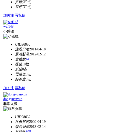
贡献值
0点
好评度
0点
加关注
写私信
wai148
小狐狸
UID
36030
注册日期
2011-04-18
最后登录
2012-02-12
发帖数
44
经验
10枚
威望
0点
贡献值
0点
好评度
0点
加关注
写私信
dongyuanxun
非常火狐
UID
28632
注册日期
2009-04-19
最后登录
2013-02-14
发帖数
898