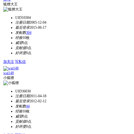
狐狸大王
UID
10304
注册日期
2005-12-04
最后登录
2015-06-17
发帖数
304
经验
10枚
威望
0点
贡献值
0点
好评度
0点
加关注
写私信
wai148
小狐狸
UID
36030
注册日期
2011-04-18
最后登录
2012-02-12
发帖数
44
经验
10枚
威望
0点
贡献值
0点
好评度
0点