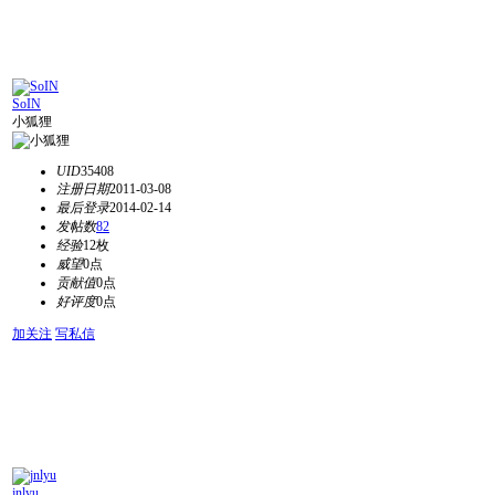
SoIN
小狐狸
UID
35408
注册日期
2011-03-08
最后登录
2014-02-14
发帖数
82
经验
12枚
威望
0点
贡献值
0点
好评度
0点
加关注
写私信
jnlyu