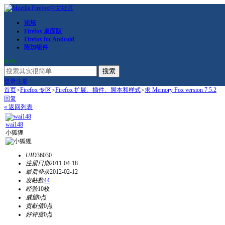
论坛
Firefox 桌面版
Firefox for Android
附加组件
RSS
搜索
登录
注册
首页
>
Firefox 专区
>
Firefox 扩展、插件、脚本和样式
>
求 Memory Fox version 7.5.2
回复
« 返回列表
wai148
小狐狸
UID
36030
注册日期
2011-04-18
最后登录
2012-02-12
发帖数
44
经验
10枚
威望
0点
贡献值
0点
好评度
0点