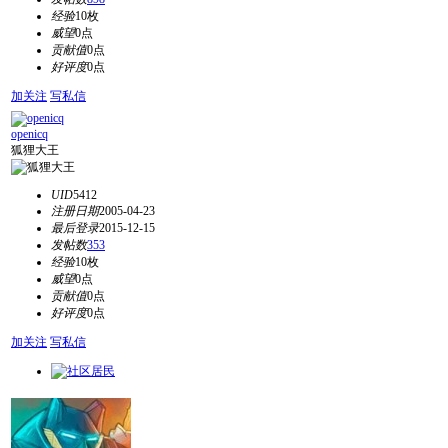
经验
10枚
威望
0点
贡献值
0点
好评度
0点
加关注
写私信
openicq
狐狸大王
UID
5412
注册日期
2005-04-23
最后登录
2015-12-15
发帖数
353
经验
10枚
威望
0点
贡献值
0点
好评度
0点
加关注
写私信