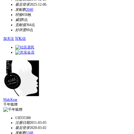
最后登录
2025-12-06
发帖数
2040
经验
656枚
威望
0点
贡献值
364点
好评度
69点
加关注
写私信
MalcKear
千年狐狸
UID
35386
注册日期
2011-03-05
最后登录
2020-03-02
发帖数
1348