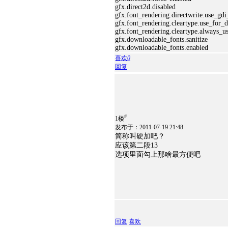
gfx.direct2d.disabled
gfx.font_rendering.directwrite.use_gdi
gfx.font_rendering.cleartype.use_for_
gfx.font_rendering.cleartype.always_u
gfx.downloadable_fonts.sanitize
gfx.downloadable_fonts.enabled
喜欢
0
回复
#
1楼
发布于：2011-07-19 21:48
简称叫硬加吧？
应该第二段13
选项里面勾上那啥最方便吧
回复
喜欢