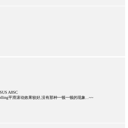
S A8SC
h scrolling平滑滚动效果较好,没有那种一顿一顿的现象...~~