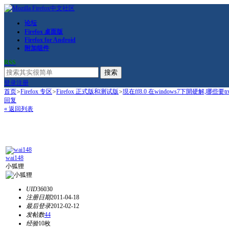
论坛
Firefox 桌面版
Firefox for Android
附加组件
RSS
搜索
登录
注册
首页
>
Firefox 专区
>
Firefox 正式版和测试版
>
現在ff8.0 在windows7下開硬解,哪些要true
回复
« 返回列表
wai148
小狐狸
UID
36030
注册日期
2011-04-18
最后登录
2012-02-12
发帖数
44
经验
10枚