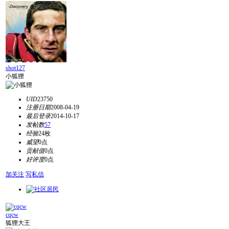
shot127
小狐狸
UID
23750
注册日期
2008-04-19
最后登录
2014-10-17
发帖数
57
经验
24枚
威望
0点
贡献值
0点
好评度
0点
加关注
写私信
cqcw
狐狸大王