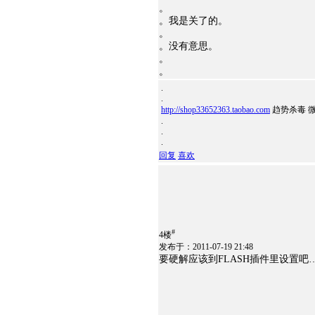
。
。我是关了的。
。
。没有意思。
。
。
.
.
http://shop33652363.taobao.com
趋势杀毒 微
.
.
.
回复
喜欢
#
4楼
发布于：2011-07-19 21:48
要硬解应该到FLASH插件里设置吧