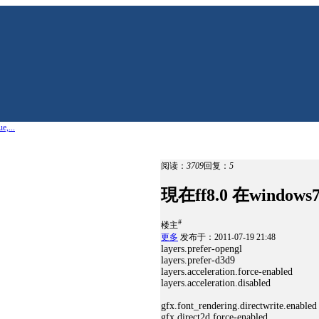
,...
阅读：
3709
回复：
5
現在ff8.0 在window
#
楼主
更多
发布于：2011-07-19 21:48
layers.prefer-opengl
layers.prefer-d3d9
layers.acceleration.force-enabled
layers.acceleration.disabled
gfx.font_rendering.directwrite.enabled
gfx.direct2d.force-enabled