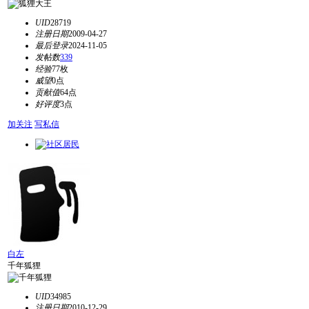
UID
28719
注册日期
2009-04-27
最后登录
2024-11-05
发帖数
339
经验
77枚
威望
0点
贡献值
64点
好评度
3点
加关注
写私信
白左
千年狐狸
UID
34985
注册日期
2010-12-29