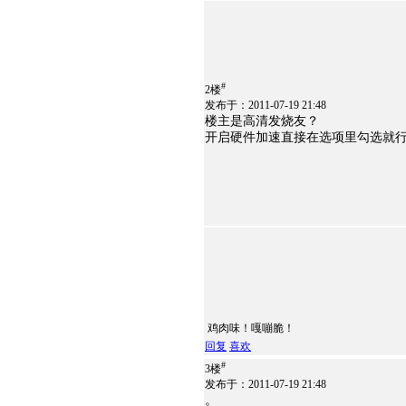
#
2楼
发布于：2011-07-19 21:48
楼主是高清发烧友？
开启硬件加速直接在选项里勾选就
鸡肉味！嘎嘣脆！
回复
喜欢
#
3楼
发布于：2011-07-19 21:48
。