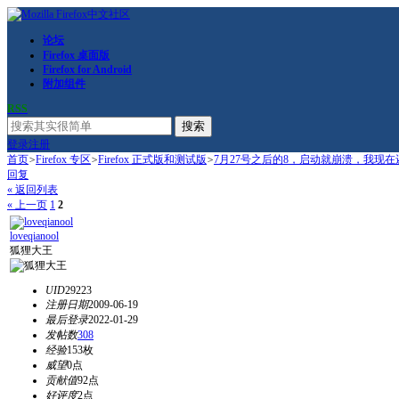
论坛
Firefox 桌面版
Firefox for Android
附加组件
RSS
搜索
登录
注册
首页
>
Firefox 专区
>
Firefox 正式版和测试版
>
7月27号之后的8，启动就崩溃，我现在还
回复
« 返回列表
« 上一页
1
2
loveqianool
狐狸大王
UID
29223
注册日期
2009-06-19
最后登录
2022-01-29
发帖数
308
经验
153枚
威望
0点
贡献值
92点
好评度
2点