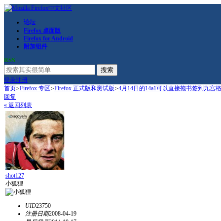
论坛
Firefox 桌面版
Firefox for Android
附加组件
RSS
搜索
登录
注册
首页
>
Firefox 专区
>
Firefox 正式版和测试版
>
4月14日的14a1可以直接拖书签到九宫
回复
« 返回列表
shot127
小狐狸
UID
23750
注册日期
2008-04-19