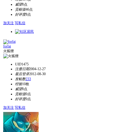
威望
0点
贡献值
46点
好评度
8点
加关注
写私信
forfai
火狐狸
UID
1475
注册日期
2004-12-27
最后登录
2012-08-30
发帖数
233
经验
10枚
威望
0点
贡献值
0点
好评度
0点
加关注
写私信