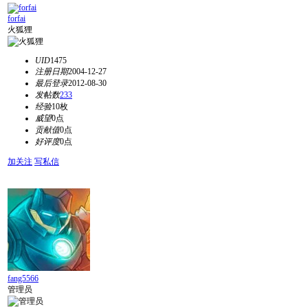
forfai
火狐狸
UID
1475
注册日期
2004-12-27
最后登录
2012-08-30
发帖数
233
经验
10枚
威望
0点
贡献值
0点
好评度
0点
加关注
写私信
fang5566
管理员