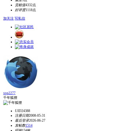
威望
5点
贡献值
4332点
好评度
1118点
加关注
写私信
xxp2277
千年狐狸
UID
24388
注册日期
2008-05-31
最后登录
2026-06-27
发帖数
1514
经验
134枚