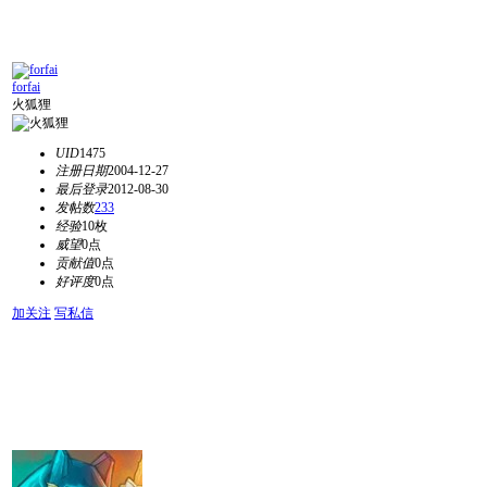
forfai
火狐狸
UID
1475
注册日期
2004-12-27
最后登录
2012-08-30
发帖数
233
经验
10枚
威望
0点
贡献值
0点
好评度
0点
加关注
写私信