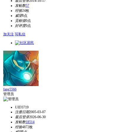
最后登录
2014-10-17
发帖数
57
经验
24枚
威望
0点
贡献值
0点
好评度
0点
加关注
写私信
fang5566
管理员
UID
3719
注册日期
2005-03-07
最后登录
2026-06-30
发帖数
18514
经验
4872枚