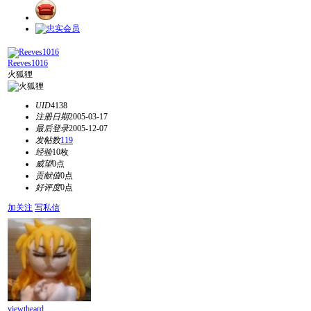
Reeves1016
火狐狸
UID
4138
注册日期
2005-03-17
最后登录
2005-12-07
发帖数
119
经验
10枚
威望
0点
贡献值
0点
好评度
0点
加关注
写私信
viewtheard