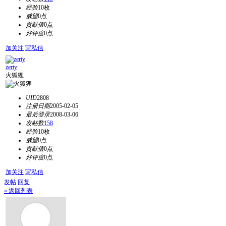
经验
10枚
威望
0点
贡献值
0点
好评度
0点
加关注
写私信
zerty
火狐狸
UID
2808
注册日期
2005-02-05
最后登录
2008-03-06
发帖数
158
经验
10枚
威望
0点
贡献值
0点
好评度
0点
加关注
写私信
发帖
回复
« 返回列表