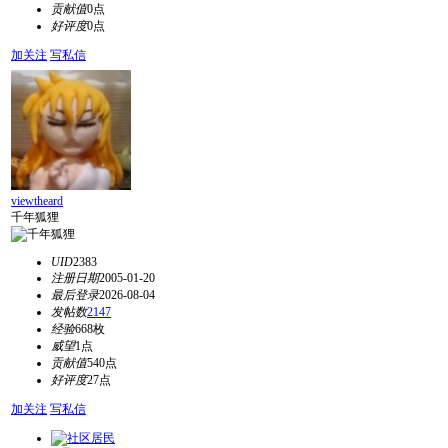
贡献值
0点
好评度
0点
加关注
写私信
viewtheard
千年狐狸
UID
2383
注册日期
2005-01-20
最后登录
2026-08-04
发帖数
2147
经验
668枚
威望
1点
贡献值
540点
好评度
27点
加关注
写私信