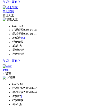
加关注
写私信
第七恶魔
狐狸大王
UID
1723
注册日期
2005-01-05
最后登录
2009-09-01
发帖数
453
经验
10枚
威望
0点
贡献值
0点
好评度
0点
加关注
写私信
amao
小狐狸
UID
5381
注册日期
2005-04-22
最后登录
2005-08-24
发帖数
1
经验
10枚
威望
0点