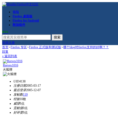
论坛
Firefox 桌面版
Firefox for Android
附加组件
RSS
搜索
登录
注册
首页
>
Firefox 专区
>
Firefox 正式版和测试版
>
哪个blog对firefox支持的好啊？？
回复
« 返回列表
Reeves1016
火狐狸
UID
4138
注册日期
2005-03-17
最后登录
2005-12-07
发帖数
119
经验
10枚
威望
0点
贡献值
0点
好评度
0点