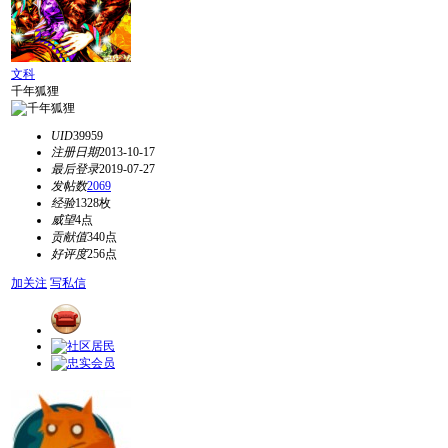
文科
千年狐狸
UID
39959
注册日期
2013-10-17
最后登录
2019-07-27
发帖数
2069
经验
1328枚
威望
4点
贡献值
340点
好评度
256点
加关注
写私信