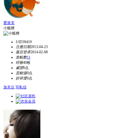
爱派克
小狐狸
UID
39419
注册日期
2013-04-23
最后登录
2014-02-08
发帖数
11
经验
40枚
威望
0点
贡献值
0点
好评度
0点
加关注
写私信