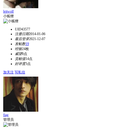
leitwolf
小狐狸
UID
43577
注册日期
2014-01-06
最后登录
2021-12-07
发帖数
19
经验
24枚
威望
0点
贡献值
14点
好评度
3点
加关注
写私信
fiag
管理员