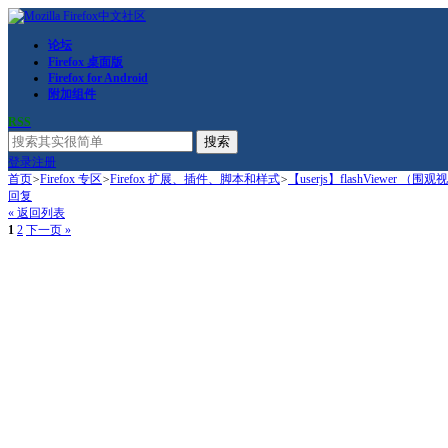
论坛
Firefox 桌面版
Firefox for Android
附加组件
RSS
搜索
登录
注册
首页
>
Firefox 专区
>
Firefox 扩展、插件、脚本和样式
>
【userjs】flashViewer （围观视
回复
« 返回列表
1
2
下一页 »