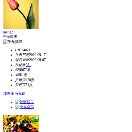
tulip17
千年狐狸
UID
34021
注册日期
2010-09-17
最后登录
2026-08-07
发帖数
981
经验
679枚
威望
1点
贡献值
420点
好评度
51点
加关注
写私信