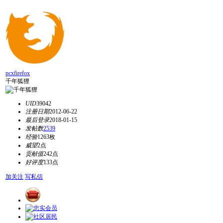
pcxfirefox
千年狐狸
UID
39042
注册日期
2012-06-22
最后登录
2018-01-15
发帖数
2539
经验
1263枚
威望
2点
贡献值
242点
好评度
133点
加关注
写私信