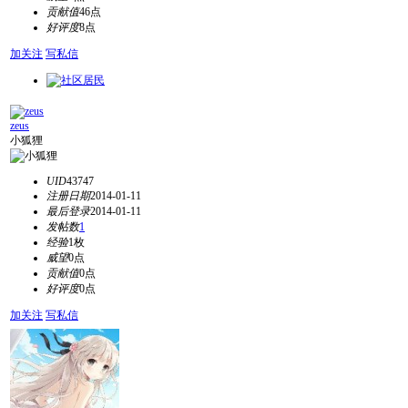
贡献值
46点
好评度
8点
加关注
写私信
zeus
小狐狸
UID
43747
注册日期
2014-01-11
最后登录
2014-01-11
发帖数
1
经验
1枚
威望
0点
贡献值
0点
好评度
0点
加关注
写私信