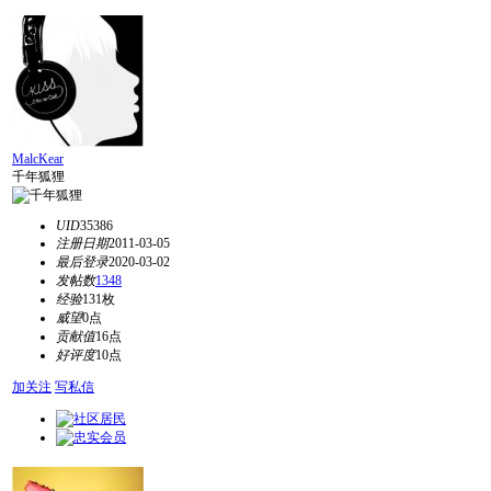
MalcKear
千年狐狸
UID
35386
注册日期
2011-03-05
最后登录
2020-03-02
发帖数
1348
经验
131枚
威望
0点
贡献值
16点
好评度
10点
加关注
写私信