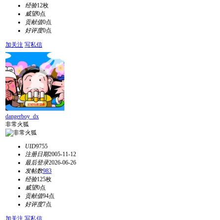
经验
12枚
威望
0点
贡献值
0点
好评度
0点
加关注
写私信
dangerboy_dx
非常火狐
UID
9755
注册日期
2005-11-12
最后登录
2026-06-26
发帖数
983
经验
125枚
威望
0点
贡献值
94点
好评度
7点
加关注
写私信