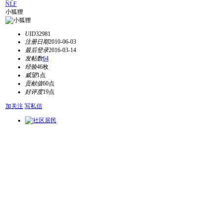
NLF
小狐狸
UID
32981
注册日期
2010-06-03
最后登录
2016-03-14
发帖数
64
经验
46枚
威望
1点
贡献值
60点
好评度
19点
加关注
写私信