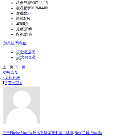
注册日期
2007-11-15
最后登录
2019-04-09
发帖数
53
经验
37枚
威望
0点
贡献值
0点
好评度
1点
加关注
写私信
上一页
下一页
发帖
回复
« 返回列表
1
2
下一页 »
关于Firefox
Mozilla 技术支持
谋智中国
手机版(Beta)
了解 Mozilla