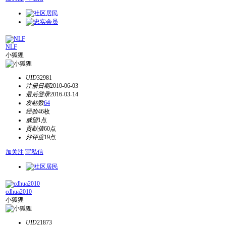
NLF
小狐狸
UID
32981
注册日期
2010-06-03
最后登录
2016-03-14
发帖数
64
经验
46枚
威望
1点
贡献值
60点
好评度
19点
加关注
写私信
cdhua2010
小狐狸
UID
21873