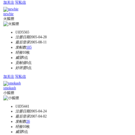
加关注
写私信
newbie
火狐狸
UID
5565
注册日期
2005-04-28
最后登录
2005-08-11
发帖数
105
经验
10枚
威望
0点
贡献值
0点
好评度
0点
加关注
写私信
smokash
小狐狸
UID
5441
注册日期
2005-04-24
最后登录
2007-04-02
发帖数
26
经验
10枚
威望
0点