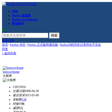
论坛
Firefox 桌面版
Firefox for Android
附加组件
RSS
搜索
登录
注册
首页
>
Firefox 专区
>
Firefox 正式版和测试版
>
firefox29的历史记录同步不完全
回复
« 返回列表
longwayhome
火狐狸
UID
23916
注册日期
2008-04-30
最后登录
2015-05-08
发帖数
158
经验
19枚
威望
0点