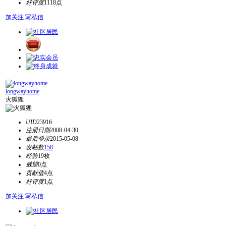
好评度
1118点
加关注
写私信
longwayhome
火狐狸
UID
23916
注册日期
2008-04-30
最后登录
2015-05-08
发帖数
158
经验
19枚
威望
0点
贡献值
4点
好评度
1点
加关注
写私信