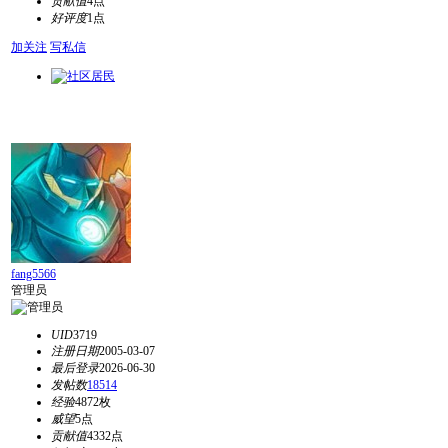
贡献值
4点
好评度
1点
加关注
写私信
fang5566
管理员
UID
3719
注册日期
2005-03-07
最后登录
2026-06-30
发帖数
18514
经验
4872枚
威望
5点
贡献值
4332点