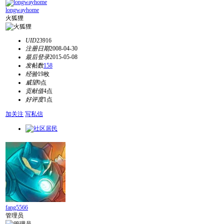
longwayhome
火狐狸
UID
23916
注册日期
2008-04-30
最后登录
2015-05-08
发帖数
158
经验
19枚
威望
0点
贡献值
4点
好评度
1点
加关注
写私信
fang5566
管理员