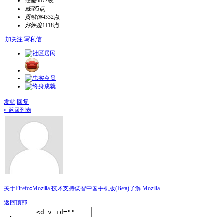
经验
4872枚
威望
5点
贡献值
4332点
好评度
1118点
加关注
写私信
发帖
回复
« 返回列表
关于Firefox
Mozilla 技术支持
谋智中国
手机版(Beta)
了解 Mozilla
返回顶部