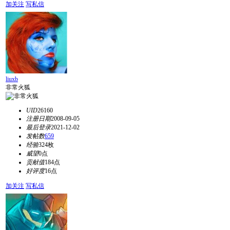
加关注
写私信
liuxb
非常火狐
UID
26160
注册日期
2008-09-05
最后登录
2021-12-02
发帖数
659
经验
324枚
威望
0点
贡献值
184点
好评度
16点
加关注
写私信