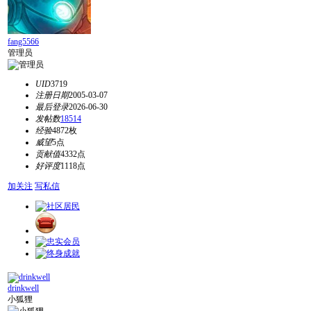
fang5566
管理员
UID
3719
注册日期
2005-03-07
最后登录
2026-06-30
发帖数
18514
经验
4872枚
威望
5点
贡献值
4332点
好评度
1118点
加关注
写私信
drinkwell
小狐狸