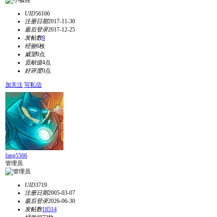
UID
56166
注册日期
2017-11-30
最后登录
2017-12-25
发帖数
8
经验
6枚
威望
0点
贡献值
4点
好评度
0点
加关注
写私信
fang5566
管理员
UID
3719
注册日期
2005-03-07
最后登录
2026-06-30
发帖数
18514