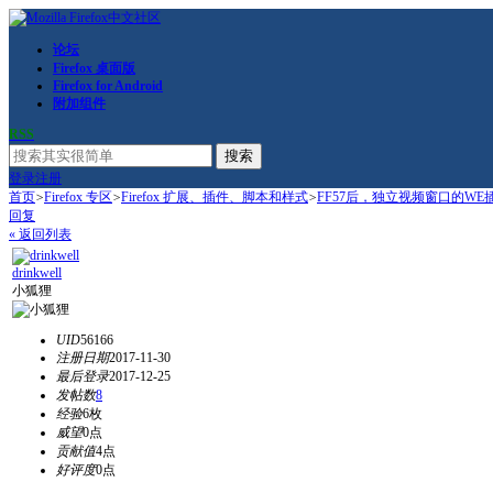
论坛
Firefox 桌面版
Firefox for Android
附加组件
RSS
搜索
登录
注册
首页
>
Firefox 专区
>
Firefox 扩展、插件、脚本和样式
>
FF57后，独立视频窗口的WE
回复
« 返回列表
drinkwell
小狐狸
UID
56166
注册日期
2017-11-30
最后登录
2017-12-25
发帖数
8
经验
6枚
威望
0点
贡献值
4点
好评度
0点